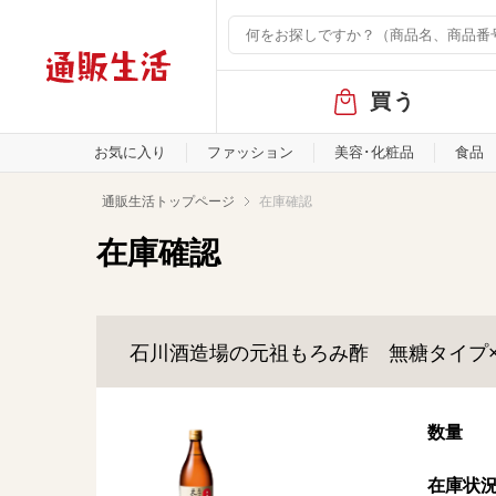
グ
買う
ロ
ー
バ
お気に入り
ファッション
美容･化粧品
食品
ル
メ
通販生活トップページ
在庫確認
ニ
ュ
在庫確認
ー
石川酒造場の元祖もろみ酢 無糖タイプ
数量
在庫状