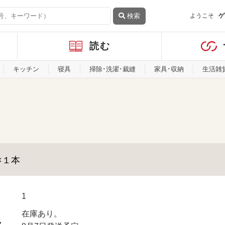
検索
ようこそ
ゲ
読む
キッチン
寝具
掃除･洗濯･裁縫
家具･収納
生活雑
×１本
1
在庫あり。
況