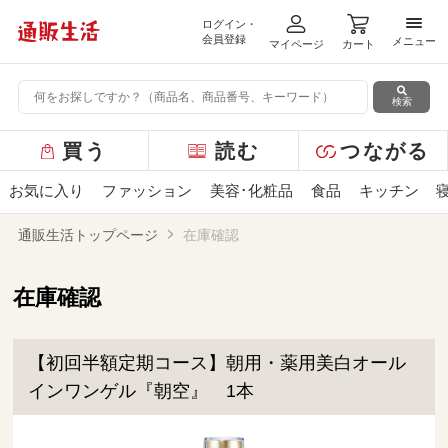
ログイン・
メニ
会員登録
メニュー
マイページ
カート
検索
グ
買う
読む
つながる
ロ
ー
お気に入り
ファッション
美容･化粧品
食品
キッチン
バ
ル
通販生活トップページ
在庫確認
メ
ニ
ュ
在庫確認
ー
【初回半額定期コース】朝用・薬用美白オール
インワンゲル『朝空』 1本