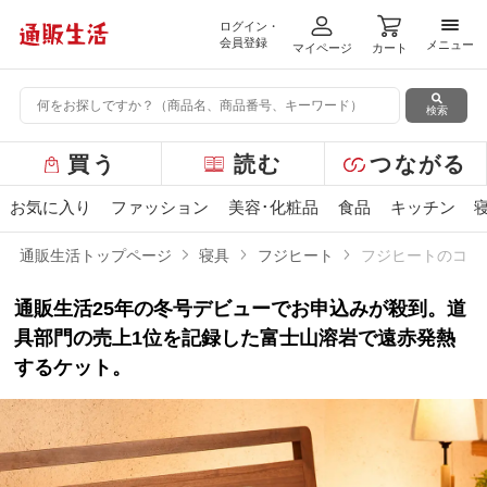
ログイン・
メニ
会員登録
メニュー
マイページ
カート
検索
グ
買う
読む
つながる
ロ
ー
お気に入り
ファッション
美容･化粧品
食品
キッチン
バ
ル
通販生活トップページ
寝具
フジヒート
フジヒートのコッ
メ
ニ
通販生活25年の冬号デビューでお申込みが殺到。道
ュ
ー
具部門の売上1位を記録した富士山溶岩で遠赤発熱
するケット。