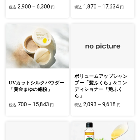
2,900－6,300
1,870－17,634
税込
円
税込
円
ボリュームアップシャン
UVカットシルクパウダー
プー「髪ふくら」&コン
「黄金まゆの絹粉」
ディショナー「艶ふく
ら」
700－15,843
2,093－9,618
税込
円
税込
円