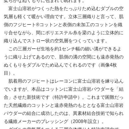
柔らかなぬくもりに包まれて眠れます。
富士山溶岩がつくった熱をたっぷりため込むダブルの空
気層も軽くて暖かい理由です。立体三層織りと言って、肌
側のフジヒート®コットンと表側の未加工のコットンを織
り合せながら、間にポリエステル糸を梁のように立体的に
織り込んでストロー状の空気層をつくっています。
この三層ガーゼ生地を約1センチ幅の細い溝ができるよ
うに織り上げてあるので、肌側の溝の空間にも遠赤発熱の
ぬくもりをダブルでため込んでくれるのです（画像4枚
目）。
肌着用のフジヒートはレーヨンに富士山溶岩を練り込ん
でいますが、本品はコットンに富士山溶岩パウダーを「結
合」させた新技術です（特許申請中）。これまで困難だっ
た天然繊維のコットンと遠赤発熱のもととなる富士山溶岩
パウダーの結合に成功したのは、異素材結合技術で知られ
る繊維メーカーのブレッシング（2008年設立）。