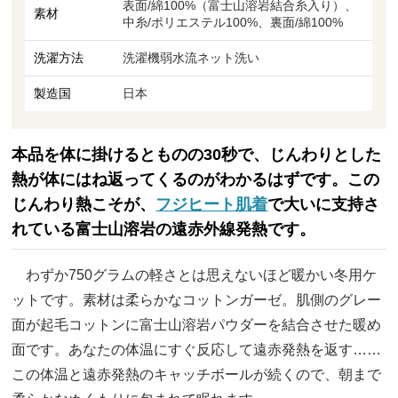
表面/綿100%（富士山溶岩結合糸入り）、
素材
中糸/ポリエステル100%、裏面/綿100%
洗濯方法
洗濯機弱水流ネット洗い
製造国
日本
本品を体に掛けるとものの30秒で、じんわりとした
熱が体にはね返ってくるのがわかるはずです。この
じんわり熱こそが、
フジヒート肌着
で大いに支持さ
れている富士山溶岩の遠赤外線発熱です。
わずか750グラムの軽さとは思えないほど暖かい冬用ケ
ットです。素材は柔らかなコットンガーゼ。肌側のグレー
面が起毛コットンに富士山溶岩パウダーを結合させた暖め
面です。あなたの体温にすぐ反応して遠赤発熱を返す……
この体温と遠赤発熱のキャッチボールが続くので、朝まで