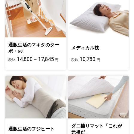
通販生活のマキタのター
メディカル枕
ボ・60
14,800－17,845
10,780
税込
円
税込
円
ダニ捕りマット「これが
通販生活のフジヒート
元祖だ」