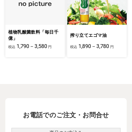
植物乳酸菌飲料「毎日千
搾り立てエゴマ油
億」
1,790－3,580
1,890－3,780
税込
円
税込
円
お電話でのご注文・お問合せ