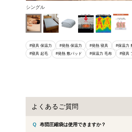
シングル
#寝具 保温力
#発熱 保温力
#発熱 寝具
#保温力
#寝具 起毛
#発熱 敷パッド
#保温力 毛布
#寝具
よくあるご質問
布団圧縮袋は使用できますか？