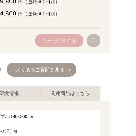
9,800
円（送料660円別）
4,800
円（送料660円別）
お
カートに入れる
気
に
入
り
に
追
よくあるご質問を見る
加
環境情報
関連商品はこちら
ブル/140×200cm
約2.2kg