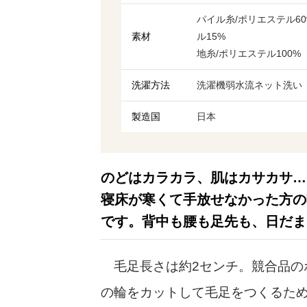
パイル糸/ポリエステル6
素材
ル15%
地糸/ポリエステル100%
洗濯方法
洗濯機弱水流ネット洗い
製造国
日本
のどはカラカラ、肌はカサカサ…
寝床が寒くて手放せなかった方の
です。背中も腰も足先も、日だま
毛足長さは約2センチ。競合品の
の輪をカットして毛足をつくるため