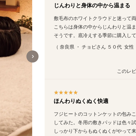
じんわりと身体の中から温まる
敷毛布のホワイトクラウドと迷って
こちらは身体の中からじんわりと温
そうです。底冷えする季節に購入し
（ 奈良県 ・ チョピさん ５０代  女性 
このレビ
ほんわりぬくぬく快適
フジヒートのコットンケットの包み
してみた。冬用の敷きパッドは色々
しっかり下からもぬくぬくがやって