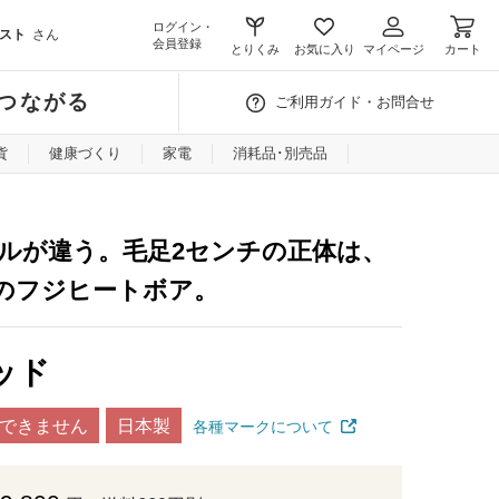
ログイン・
スト
さん
会員登録
とりくみ
お気に入り
マイページ
カート
つながる
ご利用ガイド・お問合せ
貨
健康づくり
家電
消耗品･別売品
ルが違う。毛足2センチの正体は、
のフジヒートボア。
ッド
できません
日本製
各種マークについて