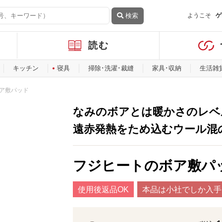
検索
ようこそ
ゲ
読む
キッチン
寝具
掃除･洗濯･裁縫
家具･収納
生活雑
ア敷パッド
なみのボアとは暖かさのレベ
遠赤発熱をため込むウール混
フジヒートのボア敷パ
使用後返品OK
本品は小社でしか入手