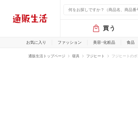
グ
買う
ロ
ー
バ
お気に入り
ファッション
美容･化粧品
食品
ル
メ
通販生活トップページ
寝具
フジヒート
フジヒートのボ
ニ
ュ
ー