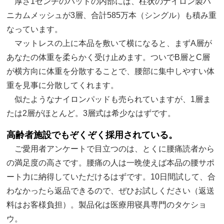
厚さ1センチのパッドの内部には、柱状のナイロン製ハ
ニカムメッシュが3層、合計585万本（シングル）も積み重
なっています。
マットレスの上に本品を敷いて横になると、まずA層が
あなたの体重を柔らかく受け止めます。ついでB層とC層
が横方向に体重を分散することで、腰部に集中しやすい体
重を見事に分散してくれます。
似たようなナイロンパッドも売られていますが、1層ま
たは2層がほとんど。3層式は希少なはずです。
高齢者施設でもぞくぞく採用されている。
ご愛用者アンケートで目立つのは、とくに腰痛読者から
の満足度の高さです。腰痛の人は一晩使えば本品の腰サポ
ート力に納得していただけるはずです。10日間試して、合
わなかったら返品できるので、ぜひお試しください（返送
料はお客様負担）。製品化は医療用寝具専門のタケショ
ウ。