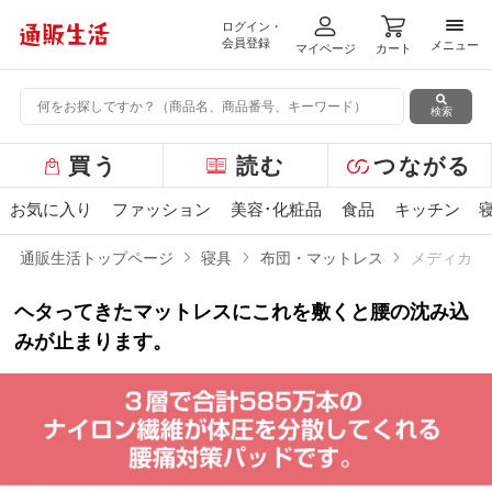
ログイン・
メニ
会員登録
メニュー
マイページ
カート
検索
グ
買う
読む
つながる
ロ
ー
お気に入り
ファッション
美容･化粧品
食品
キッチン
バ
ル
通販生活トップページ
寝具
布団・マットレス
メディカル
メ
ニ
ヘタってきたマットレスにこれを敷くと腰の沈み込
ュ
ー
みが止まります。