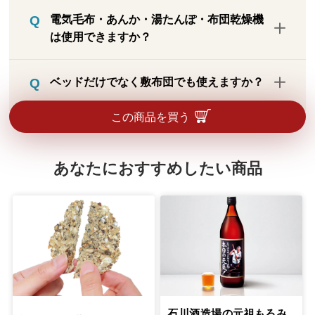
低反発マットレスでも体圧分散します。た
電気毛布・あんか・湯たんぽ・布団乾燥機
だし、低反発マットレス自体の沈み具合を
は使用できますか？
気に入っているようであればおすすめしま
せん。
ご使用できます。耐熱温度は120℃ですの
ベッドだけでなく敷布団でも使えますか？
で問題ありません。電気毛布の場合、使用
方法としては下から電気毛布・本品・シ－
ご使用できます。
この商品を買う
ツがおすすめです。熱の伝わり方は鈍くな
りますが、やさしい暖かさが保てます。ま
た、布団乾燥機は使用可能ですが、洗濯乾
あなたにおすすめしたい商品
燥機は熱すぎるためご使用いただけませ
ん。
石川酒造場の元祖もろみ