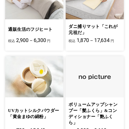
ダニ捕りマット「これが
通販生活のフジヒート
元祖だ」
2,900－6,300
1,870－17,634
税込
円
税込
円
ボリュームアップシャン
UVカットシルクパウダー
プー「髪ふくら」&コン
「黄金まゆの絹粉」
ディショナー「艶ふく
ら」