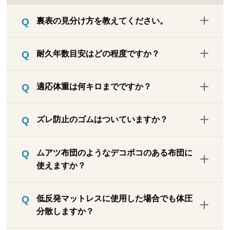
裏表の見分け方を教えてください。
網目の細かいほうが表（身体の側）、網目
耐久年数目安はどの程度ですか？
の粗いほうが裏です。裏側には四隅にゴム
バンドがついていますのでそれで見分けら
ご使用状況に大きく左右されますが、目安
れます。
適応体重は何キロまでですか？
として5～6年程度です。
メーカーによるテストにて、体重230キロ
ズレ防止のゴムはついていますか？
の方が寝た場合でも沈み込まないくらいの
効果を確認しています。これは機械による
四隅にゴムバンドがついています。マット
テストを元にした計算値なので、実際には
ムアツ布団のようなデコボコのある布団に
レスや敷布団の角に引っかけて固定してく
200キロ以下の方までのご使用をおすすめ
使えますか？
ださい。
します。
ご使用できます。双方ともに、体圧分散が
低反発マットレスに使用した場合でも体圧
目的の商品ですが、重ねて使う事により効
分散しますか？
果が半減する事はありません。