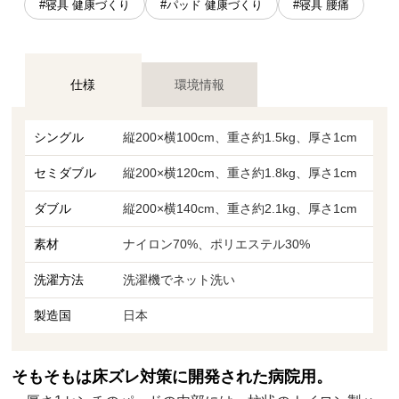
#寝具 健康づくり
#パッド 健康づくり
#寝具 腰痛
仕様
環境情報
シングル
縦200×横100cm、重さ約1.5kg、厚さ1cm
セミダブル
縦200×横120cm、重さ約1.8kg、厚さ1cm
ダブル
縦200×横140cm、重さ約2.1kg、厚さ1cm
素材
ナイロン70%、ポリエステル30%
洗濯方法
洗濯機でネット洗い
製造国
日本
そもそもは床ズレ対策に開発された病院用。