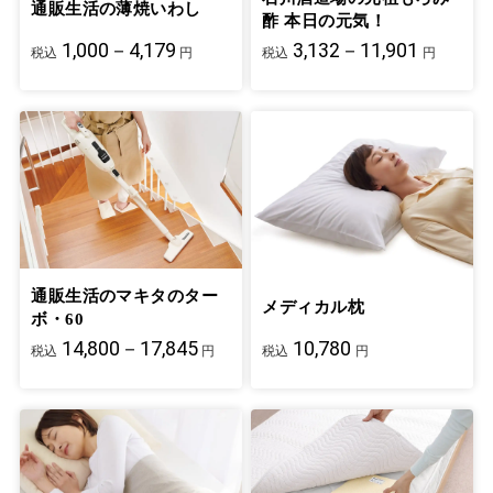
通販生活の薄焼いわし
酢 本日の元気！
1,000－4,179
3,132－11,901
税込
円
税込
円
通販生活のマキタのター
メディカル枕
ボ・60
14,800－17,845
10,780
税込
円
税込
円