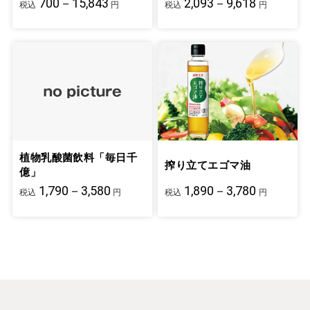
700－15,843
2,093－9,618
税込
円
税込
円
植物乳酸菌飲料「毎日千
搾り立てエゴマ油
億」
1,790－3,580
1,890－3,780
税込
円
税込
円