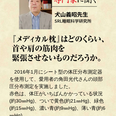
2016年1月にシート型の体圧分布測定器
を使用して、愛用者の角田光代さんの頭部
圧分布測定を実施しました。
赤色は、体圧がいちばんかかっている状況
(約30㎜Hg)、ついで黄色(約21㎜Hg)、緑色
(約15㎜Hg)、濃い青(約9㎜Hg)、薄い青(約6
㎜Hg)。