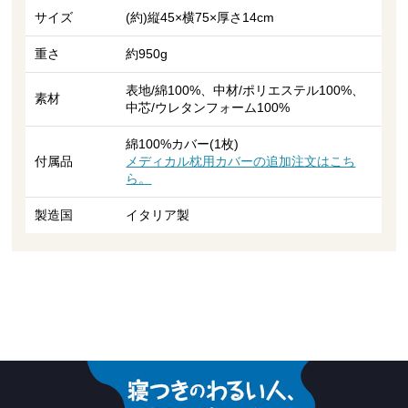
サイズ
(約)縦45×横75×厚さ14cm
重さ
約950g
表地/綿100%、中材/ポリエステル100%、
素材
中芯/ウレタンフォーム100%
綿100%カバー(1枚)
付属品
メディカル枕用カバーの追加注文はこち
ら。
製造国
イタリア製