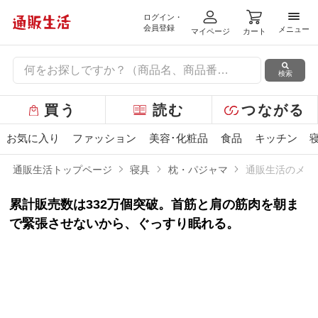
ログイン・
メニ
会員登録
メニュー
マイページ
カート
検索
グ
買う
読む
つながる
ロ
ー
お気に入り
ファッション
美容･化粧品
食品
キッチン
バ
ル
通販生活トップページ
寝具
枕・パジャマ
通販生活のメデ
メ
ニ
累計販売数は332万個突破。首筋と肩の筋肉を朝ま
ュ
ー
で緊張させないから、ぐっすり眠れる。