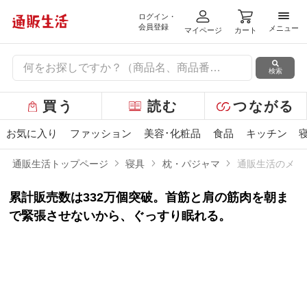
ログイン・
メニ
会員登録
メニュー
マイページ
カート
検索
グ
買う
読む
つながる
ロ
ー
お気に入り
ファッション
美容･化粧品
食品
キッチン
バ
ル
通販生活トップページ
寝具
枕・パジャマ
通販生活のメデ
メ
ニ
累計販売数は332万個突破。首筋と肩の筋肉を朝ま
ュ
ー
で緊張させないから、ぐっすり眠れる。