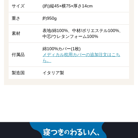
サイズ
(約)縦45×横75×厚さ14cm
重さ
約950g
表地/綿100%、中材/ポリエステル100%、
素材
中芯/ウレタンフォーム100%
綿100%カバー(1枚)
付属品
メディカル枕用カバーの追加注文はこち
ら。
製造国
イタリア製