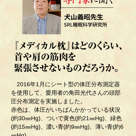
2016年1月にシート型の体圧分布測定器
を使用して、愛用者の角田光代さんの頭部
圧分布測定を実施しました。
赤色は、体圧がいちばんかかっている状況
(約30㎜Hg)、ついで黄色(約21㎜Hg)、緑色
(約15㎜Hg)、濃い青(約9㎜Hg)、薄い青(約6
㎜Hg)。