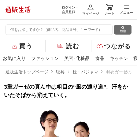
ログイン・
メニ
会員登録
メニュー
マイページ
カート
検索
グ
買う
読む
つながる
ロ
ー
お気に入り
ファッション
美容･化粧品
食品
キッチン
バ
ル
通販生活トップページ
寝具
枕・パジャマ
羽衣ガーゼのパ
メ
ニ
3重ガーゼの真ん中は粗目の“風の通り道”。汗をか
ュ
ー
いたそばから消えていく。