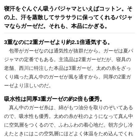
寝汗をぐんぐん吸うパジャマといえばコットン。そ
の上、汗を蒸散してサラサラに保ってくれるパジャ
マならガーゼだ。それも、本品にかぎる。
3重なのに2重ガーゼより約2.1倍通気する。
包帯がガーゼなのは通気性が抜群だから。ガーゼは夏パ
ジャマの定番でもある。主流品は2重ガーゼだが、寝具の
老舗、西川に特注した本品は3重ガーゼ。太めの糸をざっ
くり織った真ん中のガーゼが風を通すから、同厚の2重ガ
ーゼより涼しいのだ。
吸水性は同厚3重ガーゼの約2倍も優秀。
真ん中のガーゼ糸は、綿がもつ油分を取りのぞいてある
ので、吸水性も優秀。太めの糸が柱のようになって真ん中
に空気層をつくるので、ふわふわの着心地だ。朝方少し冷
えたときにはこの空気層にほどよく体温をため込んでくれ