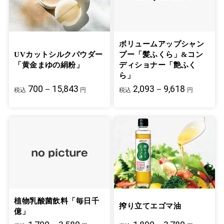
ボリュームアップシャン
UVカットシルクパウダー
プー「髪ふくら」&コン
「黄金まゆの絹粉」
ディショナー「艶ふく
ら」
700－15,843
2,093－9,618
税込
円
税込
円
植物乳酸菌飲料「毎日千
搾り立てエゴマ油
億」