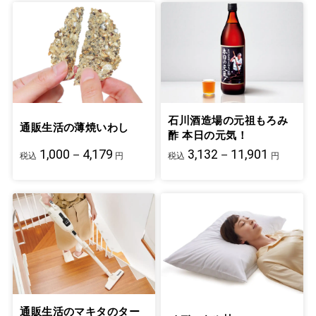
石川酒造場の元祖もろみ
通販生活の薄焼いわし
酢 本日の元気！
1,000－4,179
3,132－11,901
税込
円
税込
円
通販生活のマキタのター