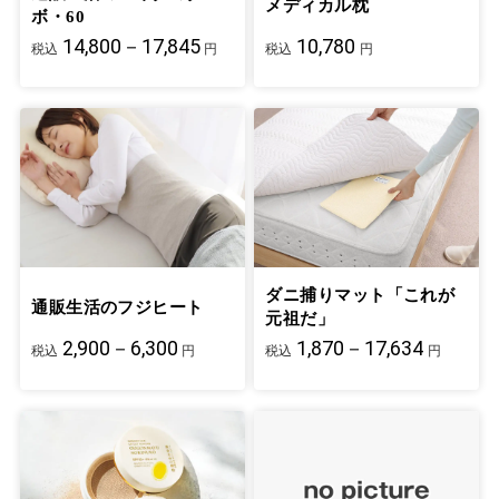
メディカル枕
ボ・60
14,800－17,845
10,780
税込
円
税込
円
ダニ捕りマット「これが
通販生活のフジヒート
元祖だ」
2,900－6,300
1,870－17,634
税込
円
税込
円