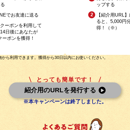
する
ップする
INEでお友達に送る
【紹介用URL
ると、5,000
クーポンを利用して
得！（※）
14日後にあなたが
のクーポンを獲得！
い物から利用できます。獲得から30日以内にお使いください。
とっても簡単です！
紹介用のURLを発行する
※本キャンペーンは終了しました。