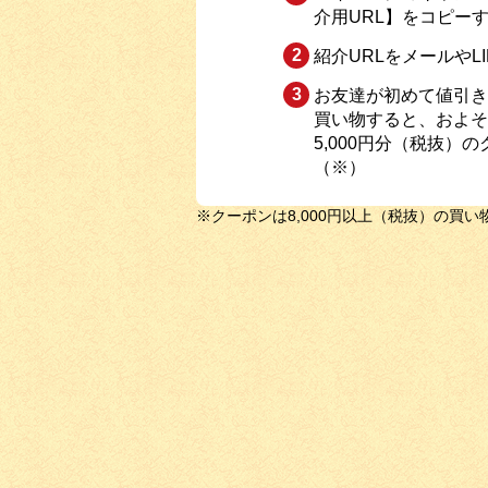
介用URL】をコピー
紹介URLをメールやL
お友達が初めて値引き
買い物すると、およそ
5,000円分（税抜）
（※）
※クーポンは8,000円以上（税抜）の買