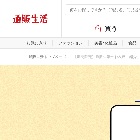
グ
買う
ロ
ー
バ
お気に入り
ファッション
美容･化粧品
食品
ル
メ
通販生活トップページ
【期間限定】通販生活のお友達「紹介
ニ
ュ
ー