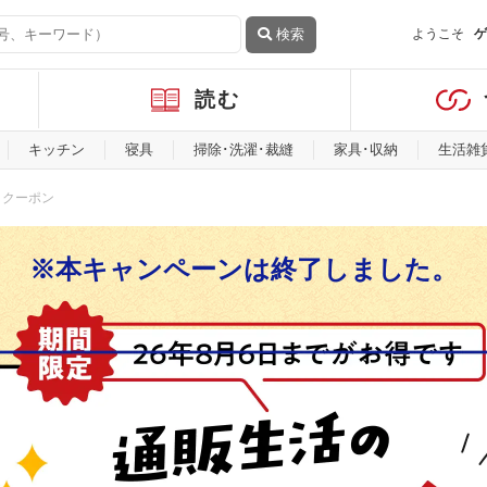
検索
ようこそ
ゲ
読む
キッチン
寝具
掃除･洗濯･裁縫
家具･収納
生活雑
」クーポン
※本キャンペーンは終了しました。