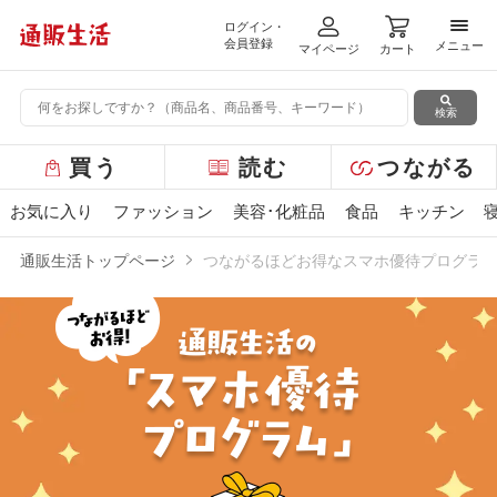
ログイン・
メニ
会員登録
メニュー
マイページ
カート
検索
グ
買う
読む
つながる
ロ
ー
お気に入り
ファッション
美容･化粧品
食品
キッチン
バ
ル
通販生活トップページ
つながるほどお得なスマホ優待プログラ
メ
ニ
ュ
ー