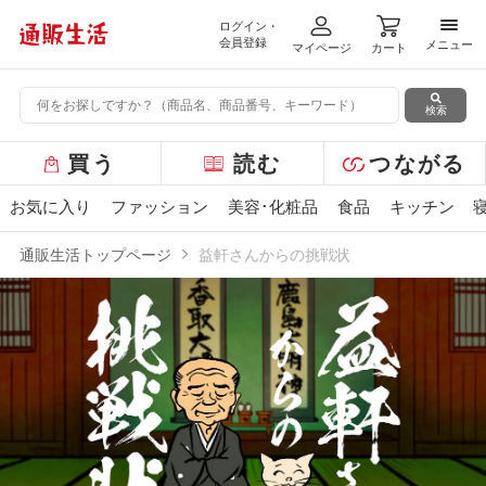
ログイン・
メニ
会員登録
メニュー
マイページ
カート
検索
グ
買う
読む
つながる
ロ
ー
お気に入り
ファッション
美容･化粧品
食品
キッチン
バ
ル
通販生活トップページ
益軒さんからの挑戦状
メ
ニ
ュ
ー