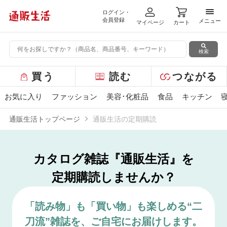
ログイン・
メニ
会員登録
メニュー
マイページ
カート
検索
グ
買う
読む
つながる
ロ
ー
お気に入り
ファッション
美容･化粧品
食品
キッチン
バ
ル
通販生活トップページ
通販生活の定期購読
メ
ニ
ュ
ー
カタログ雑誌『通販生活』を
定期購読しませんか？
「読み物」も「買い物」も楽しめる“二
刀流”雑誌を、
ご自宅にお届けします。