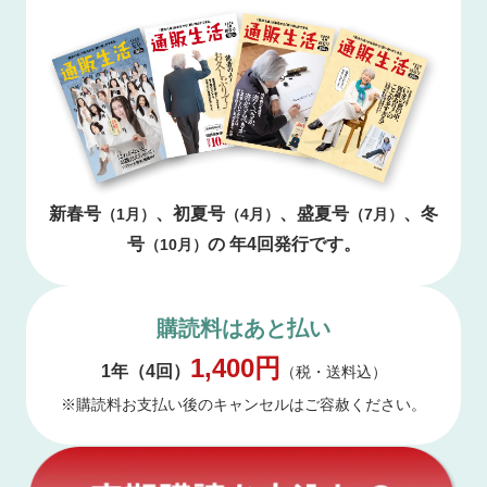
新春号
、初夏号
、盛夏号
、冬
（1月）
（4月）
（7月）
号
の
年4回発行です。
（10月）
購読料はあと払い
1,400円
1年（4回）
（税・送料込）
※購読料お支払い後のキャンセルはご容赦ください。