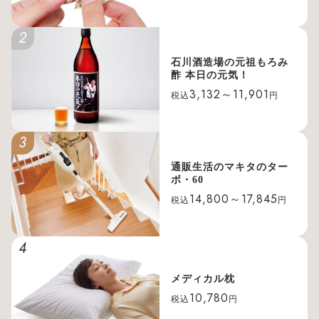
2
石川酒造場の元祖もろみ
酢 本日の元気！
3,132～11,901
税込
円
3
通販生活のマキタのター
ボ・60
14,800～17,845
税込
円
4
メディカル枕
10,780
税込
円