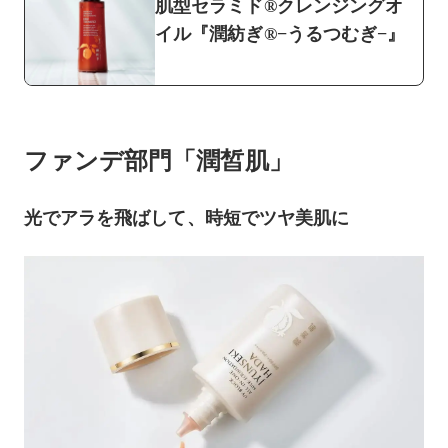
肌型セラミド®クレンジングオ
イル『潤紡ぎ®−うるつむぎ−』
ファンデ部門「潤皙肌」
光でアラを飛ばして、時短でツヤ美肌に