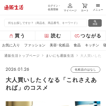
ログイン・
メニ
会員登録
メニュー
マイページ
カート
検索
グ
買う
読む
つながる
ロ
ー
お気に入り
ファッション
美容･化粧品
食品
キッチン
バ
ル
通販生活トップページ
まいにち通販生活
大人買いしたく
メ
ニ
ュ
2026.01.26
化粧品のはなし
ー
大人買いしたくなる「これさえあ
れば」のコスメ