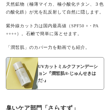
天然鉱物（極薄マイカ、極小酸化チタン、３色
の酸化鉄）が光を乱反射して自然に隠します。
紫外線カット力は国内最高値（SPF50 +・PA
++++）。石鹸で簡単に落とせます。
「潤皙肌」のカバー力を動画でも紹介。
UVカットミルクファンデーシ
ョン『潤皙肌®-じゅんせきは
だ-』
臭いケア部門「さらすず」