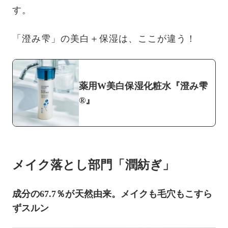
す。
「澄み雫」の美白＋保湿は、ここが違う！
薬用W美白保湿化粧水『澄み雫
®』
メイク落とし部門「潤紡ぎ」
成分の67.7％が天然由来。メイクも毛穴もこすら
ずスルン