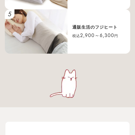
5
通販生活のフジヒート
2,900～6,300
税込
円