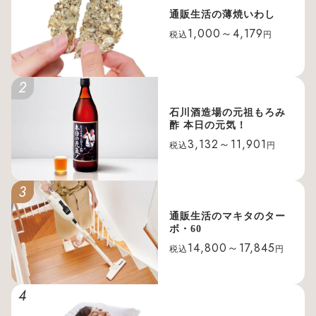
通販生活の薄焼いわし
1,000～4,179
税込
円
2
石川酒造場の元祖もろみ
酢 本日の元気！
3,132～11,901
税込
円
3
通販生活のマキタのター
ボ・60
14,800～17,845
税込
円
4