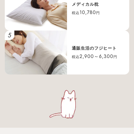
メディカル枕
10,780
税込
円
5
通販生活のフジヒート
2,900～6,300
税込
円