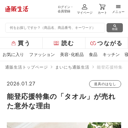
ログイン・
メニ
会員登録
メニュー
マイページ
カート
検索
グ
買う
読む
つながる
ロ
ー
お気に入り
ファッション
美容･化粧品
食品
キッチン
バ
ル
通販生活トップページ
まいにち通販生活
能登応援特集の
メ
ニ
ュ
2026.01.27
道具のはなし
ー
能登応援特集の「タオル」が売れ
た意外な理由