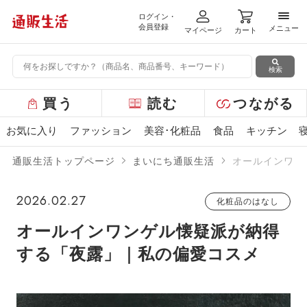
ログイン・
メニ
会員登録
メニュー
マイページ
カート
検索
グ
買う
読む
つながる
ロ
ー
お気に入り
ファッション
美容･化粧品
食品
キッチン
バ
ル
通販生活トップページ
まいにち通販生活
オールインワン
メ
ニ
ュ
2026.02.27
化粧品のはなし
ー
オールインワンゲル懐疑派が納得
する「夜露」｜私の偏愛コスメ