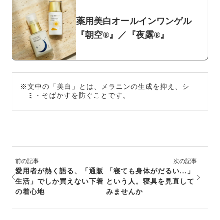
薬用美白オールインワンゲル
『朝空®』／『夜露®』
※文中の「美白」とは、メラニンの生成を抑え、シ
ミ・そばかすを防ぐことです。
前の記事
次の記事
愛用者が熱く語る、「通販
「寝ても身体がだるい...」
生活」でしか買えない下着
という人。寝具を見直して
の着心地
みませんか