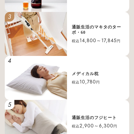
3
通販生活のマキタのター
ボ・60
14,800～17,845
税込
円
4
メディカル枕
10,780
税込
円
5
通販生活のフジヒート
2,900～6,300
税込
円