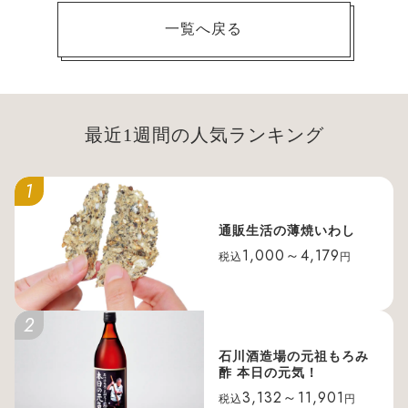
一覧へ戻る
最近1週間の人気ランキング
1
通販生活の薄焼いわし
1,000～4,179
税込
円
2
石川酒造場の元祖もろみ
酢 本日の元気！
3,132～11,901
税込
円