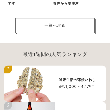
です
春先から要注意
一覧へ戻る
最近1週間の人気ランキング
1
通販生活の薄焼いわし
1,000～4,179
税込
円
2