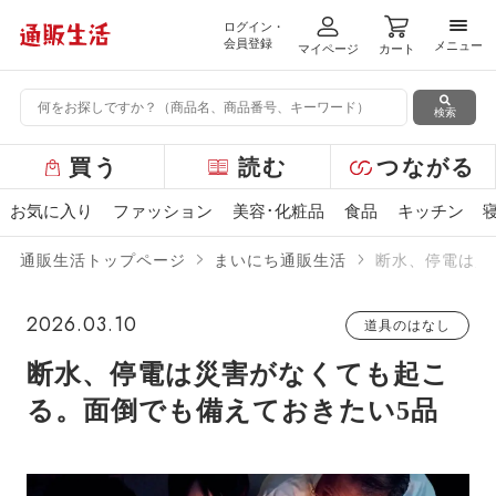
ログイン・
メニ
会員登録
メニュー
マイページ
カート
検索
グ
買う
読む
つながる
ロ
ー
お気に入り
ファッション
美容･化粧品
食品
キッチン
バ
ル
通販生活トップページ
まいにち通販生活
断水、停電は災
メ
ニ
ュ
2026.03.10
道具のはなし
ー
断水、停電は災害がなくても起こ
る。面倒でも備えておきたい5品