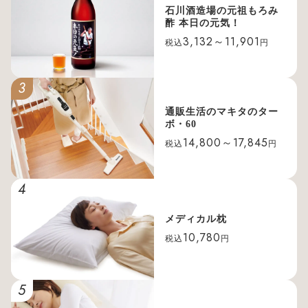
石川酒造場の元祖もろみ
酢 本日の元気！
3,132～11,901
税込
円
3
通販生活のマキタのター
ボ・60
14,800～17,845
税込
円
4
メディカル枕
10,780
税込
円
5