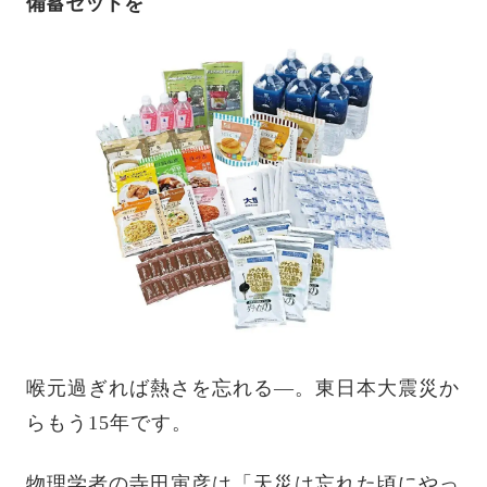
備蓄セットを
喉元過ぎれば熱さを忘れる―。東日本大震災か
らもう15年です。
物理学者の寺田寅彦は「天災は忘れた頃にやっ