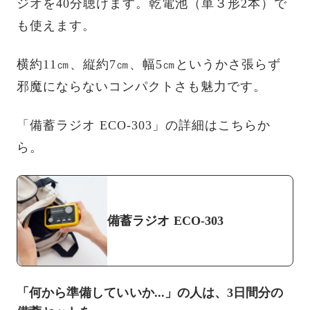
ジオを40分聴けます。乾電池（単３形2本）で
も使えます。
横約11㎝、縦約7㎝、幅5㎝というかさ張らず
邪魔にならないコンパクトさも魅力です。
「備蓄ラジオ ECO‐303」の詳細はこちらか
ら。
備蓄ラジオ ECO‐303
「何から準備していいか...」の人は、3日間分の