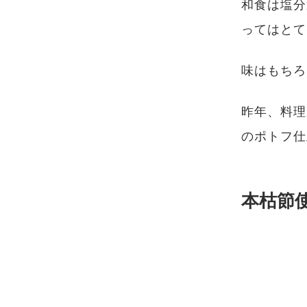
和食は塩分
ってはとて
味はもちろ
昨年、料理
のポトフ仕
本枯節