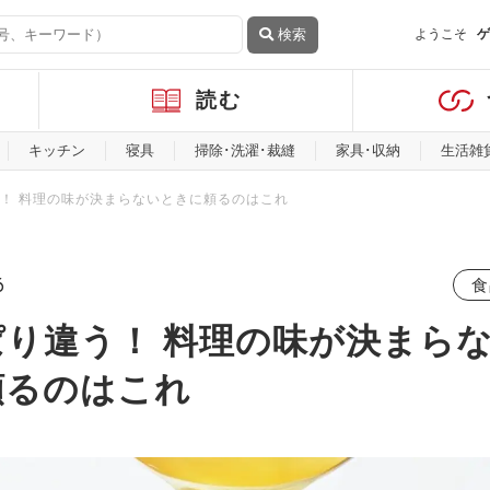
検索
ようこそ
ゲ
読む
キッチン
寝具
掃除･洗濯･裁縫
家具･収納
生活雑
！ 料理の味が決まらないときに頼るのはこれ
6
食
ぱり違う！ 料理の味が決まら
頼るのはこれ