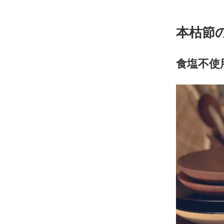
本枯節
食塩不使