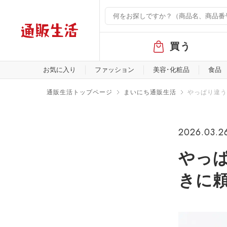
グ
買う
ロ
ー
バ
お気に入り
ファッション
美容･化粧品
食品
ル
メ
通販生活トップページ
まいにち通販生活
やっぱり違う
ニ
ュ
ー
2026.03.2
やっ
きに