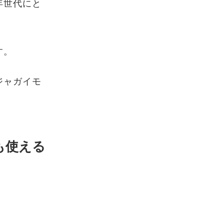
年世代にと
す。
ジャガイモ
も使える