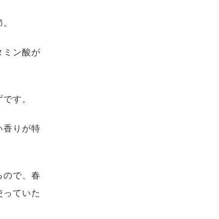
節。
タミン酸が
ずです。
い香りが特
るので、春
使っていた