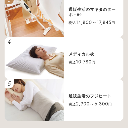
通販生活のマキタのター
ボ・60
14,800～17,845
税込
円
4
メディカル枕
10,780
税込
円
5
通販生活のフジヒート
2,900～6,300
税込
円