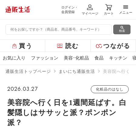
ログイン・
メニ
会員登録
メニュー
マイページ
カート
検索
グ
買う
読む
つながる
ロ
ー
お気に入り
ファッション
美容･化粧品
食品
キッチン
バ
ル
通販生活トップページ
まいにち通販生活
美容院へ行く日
メ
ニ
ュ
2026.03.27
化粧品のはなし
ー
美容院へ行く日を1週間延ばす。白
髪隠しはササッと派？ポンポン
派？