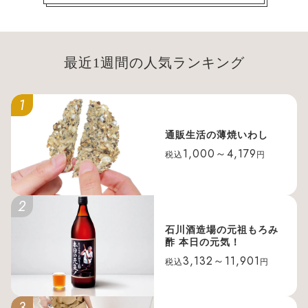
最近1週間の人気ランキング
1
通販生活の薄焼いわし
1,000～4,179
税込
円
2
石川酒造場の元祖もろみ
酢 本日の元気！
3,132～11,901
税込
円
3