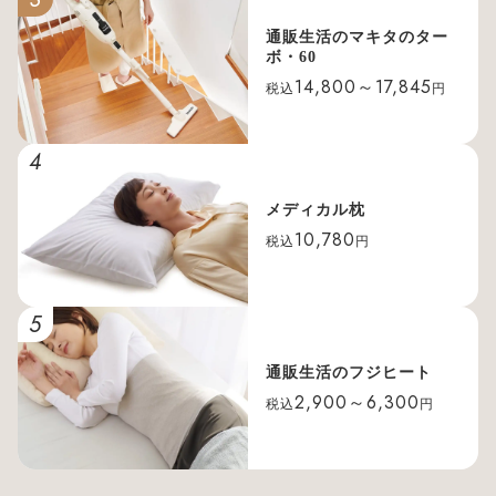
通販生活のマキタのター
ボ・60
14,800～17,845
税込
円
4
メディカル枕
10,780
税込
円
5
通販生活のフジヒート
2,900～6,300
税込
円