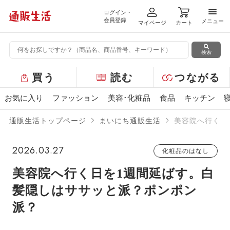
ログイン・
メニ
会員登録
メニュー
マイページ
カート
検索
グ
買う
読む
つながる
ロ
ー
お気に入り
ファッション
美容･化粧品
食品
キッチン
バ
ル
通販生活トップページ
まいにち通販生活
美容院へ行く日
メ
ニ
ュ
2026.03.27
化粧品のはなし
ー
美容院へ行く日を1週間延ばす。白
髪隠しはササッと派？ポンポン
派？