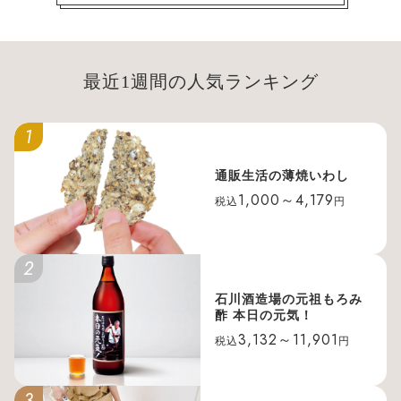
最近1週間の人気ランキング
1
通販生活の薄焼いわし
1,000～4,179
税込
円
2
石川酒造場の元祖もろみ
酢 本日の元気！
3,132～11,901
税込
円
3