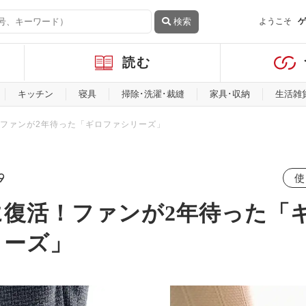
検索
ようこそ
ゲ
読む
キッチン
寝具
掃除･洗濯･裁縫
家具･収納
生活雑
ファンが2年待った「ギロファシリーズ」
9
使
に復活！ファンが2年待った「
リーズ」