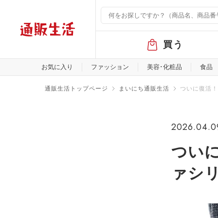
グ
買う
ロ
ー
バ
お気に入り
ファッション
美容･化粧品
食品
ル
メ
通販生活トップページ
まいにち通販生活
ついに復活！
ニ
ュ
ー
2026.04.0
つい
ァシ