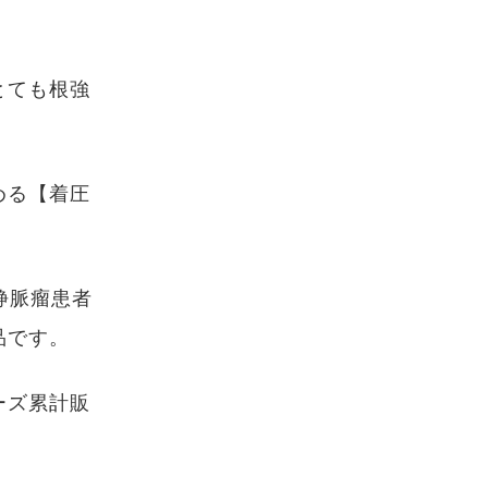
とても根強
める【着圧
静脈瘤患者
品です。
ーズ累計販