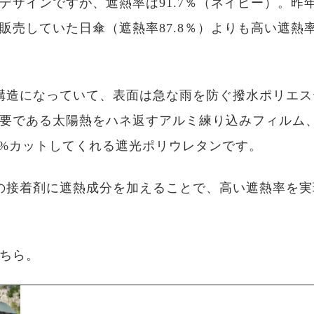
デザインですが、遮熱率は91.7％（ネイビー）。昨
販売していた日傘（遮熱率87.8％）よりも高い遮熱
構造になっていて、表面は急な雨を防ぐ撥水ポリエス
要である太陽熱をハネ返すアルミ練り込みフィルム、
.9%カットしてくれる遮光ポリウレタンです。
の接着剤に遮熱成分を加えることで、高い遮熱率を実
ちら。