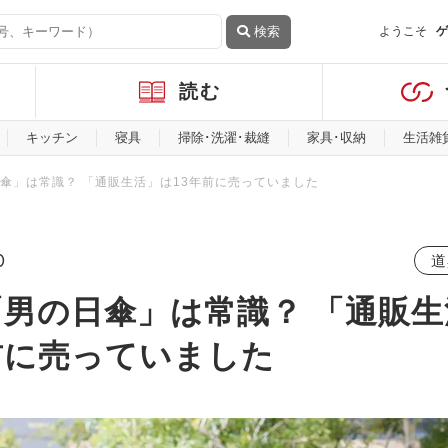
検索
ようこそ
ゲ
読む
キッチン
寝具
掃除･洗濯･裁縫
家具･収納
生活雑
傘」は常識？ 「通販生活」は13年前に売っていました
0
道
男の日傘」は常識？ 「通販生
前に売っていました