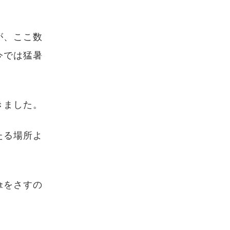
が、ここ数
今では猛暑
きました。
たる場所よ
。
傘をさすの