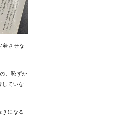
定着させな
すの、恥ずか
着していな
。
続きになる
。