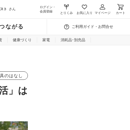
ログイン・
スト
さん
会員登録
とりくみ
お気に入り
マイページ
カート
つながる
ご利用ガイド・お問合せ
貨
健康づくり
家電
消耗品･別売品
具のはなし
活」は