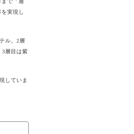
年まで「通
率を実現し
テル。2層
3層目は紫
現していま