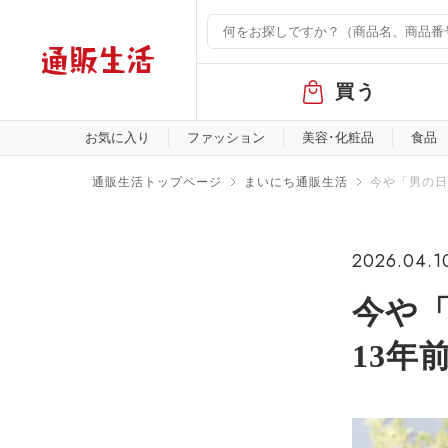
グ
買う
ロ
ー
バ
お気に入り
ファッション
美容･化粧品
食品
ル
メ
通販生活トップページ
まいにち通販生活
今や「男の日
ニ
ュ
ー
2026.04.1
今や「
13年