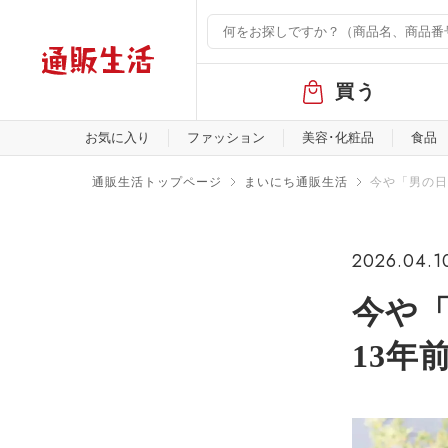
グ
買う
ロ
ー
バ
お気に入り
ファッション
美容･化粧品
食品
ル
メ
通販生活トップページ
まいにち通販生活
今や「男の日
ニ
ュ
ー
2026.04.1
今や「
13年