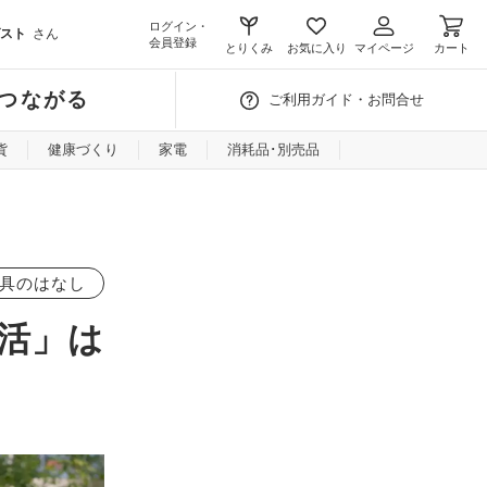
ログイン・
スト
さん
会員登録
とりくみ
お気に入り
マイページ
カート
つながる
ご利用ガイド・お問合せ
貨
健康づくり
家電
消耗品･別売品
具のはなし
活」は