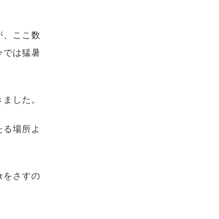
が、ここ数
今では猛暑
きました。
たる場所よ
。
傘をさすの