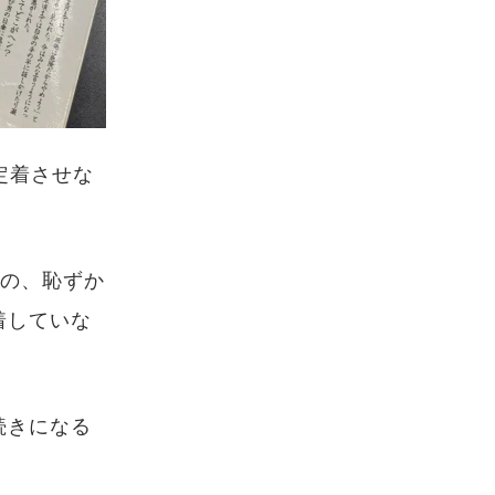
定着させな
すの、恥ずか
着していな
。
続きになる
。