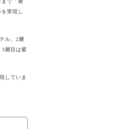
年まで「通
率を実現し
テル。2層
3層目は紫
現していま