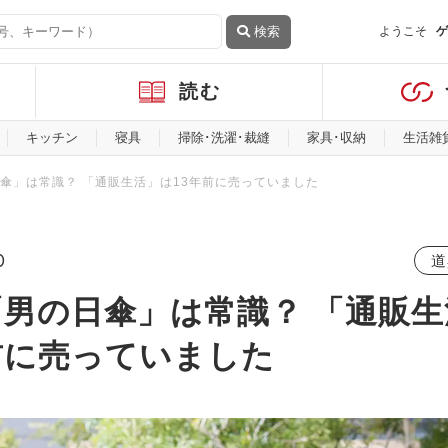
検索
ようこそ
ゲ
読む
キッチン
寝具
掃除･洗濯･裁縫
家具･収納
生活雑
傘」は常識？ 「通販生活」は13年前に売っていました
0
道
男の日傘」は常識？ 「通販生
前に売っていました