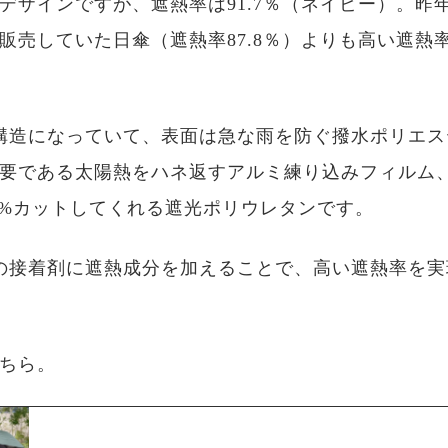
デザインですが、遮熱率は91.7％（ネイビー）。昨
販売していた日傘（遮熱率87.8％）よりも高い遮熱
構造になっていて、表面は急な雨を防ぐ撥水ポリエス
要である太陽熱をハネ返すアルミ練り込みフィルム、
.9%カットしてくれる遮光ポリウレタンです。
の接着剤に遮熱成分を加えることで、高い遮熱率を実
ちら。