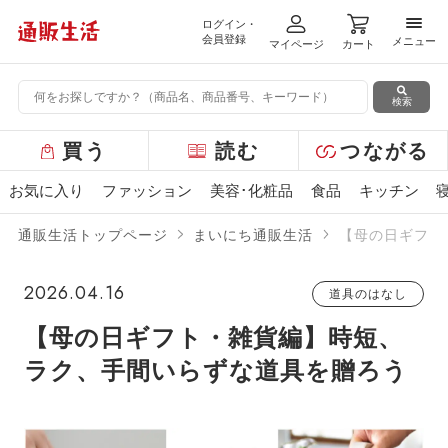
ログイン・
メニ
会員登録
メニュー
マイページ
カート
検索
グ
買う
読む
つながる
ロ
ー
お気に入り
ファッション
美容･化粧品
食品
キッチン
バ
ル
通販生活トップページ
まいにち通販生活
【母の日ギフト
メ
ニ
ュ
2026.04.16
道具のはなし
ー
【母の日ギフト・雑貨編】時短、
ラク、手間いらずな道具を贈ろう