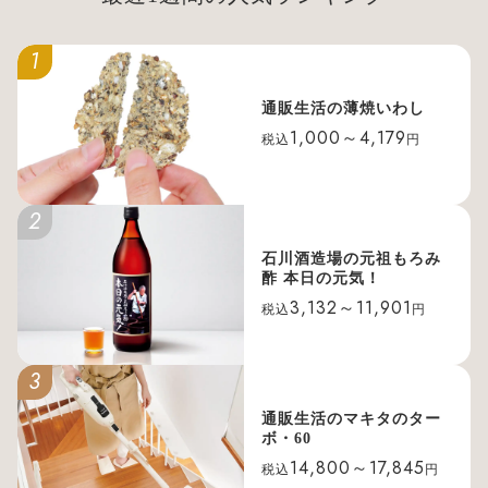
1
通販生活の薄焼いわし
1,000～4,179
税込
円
2
石川酒造場の元祖もろみ
酢 本日の元気！
3,132～11,901
税込
円
3
通販生活のマキタのター
ボ・60
14,800～17,845
税込
円