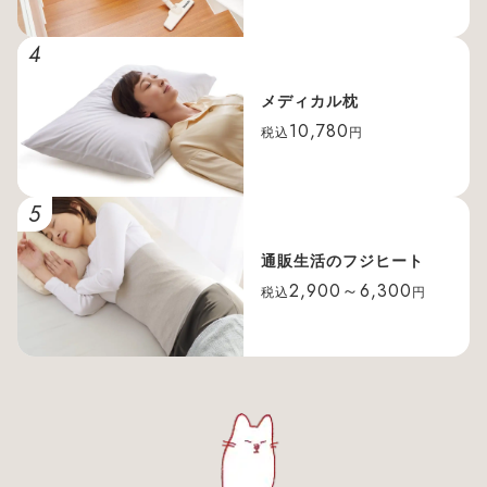
4
メディカル枕
10,780
税込
円
5
通販生活のフジヒート
2,900～6,300
税込
円