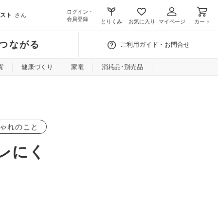
ログイン・
スト
さん
会員登録
とりくみ
お気に入り
マイページ
カート
つながる
ご利用ガイド・お問合せ
貨
健康づくり
家電
消耗品･別売品
ゃれのこと
レにく