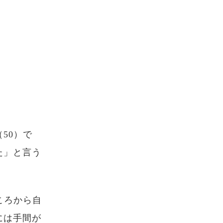
50）で
た」と言う
ころから自
には手間が