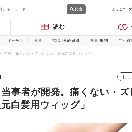
検索
ようこそ
ゲ
読む
キッチン
寝具
掃除･洗濯･裁縫
家具･収納
生活雑
が開発。痛くない・ズレにくい「根元白髪用ウィッグ」
1
おし
る当事者が開発。痛くない・ズ
根元白髪用ウィッグ」