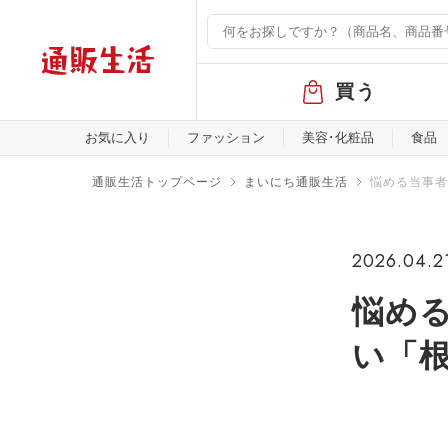
グ
買う
ロ
ー
バ
お気に入り
ファッション
美容･化粧品
食品
ル
メ
通販生活トップページ
まいにち通販生活
悩める当事者
ニ
ュ
ー
2026.04.2
悩め
い「