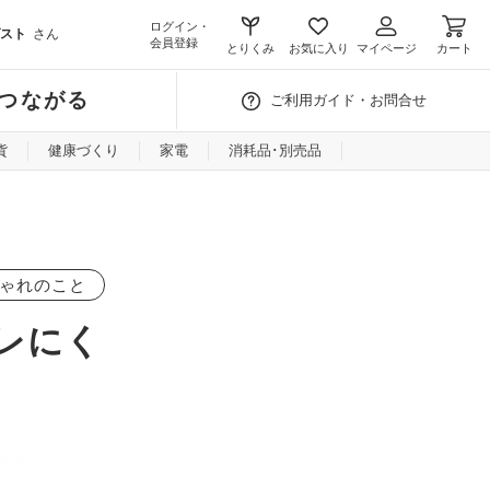
ログイン・
スト
さん
会員登録
とりくみ
お気に入り
マイページ
カート
つながる
ご利用ガイド・お問合せ
貨
健康づくり
家電
消耗品･別売品
ゃれのこと
レにく