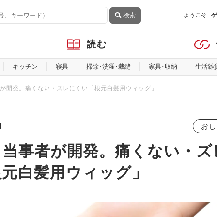
検索
ようこそ
ゲ
読む
キッチン
寝具
掃除･洗濯･裁縫
家具･収納
生活雑
が開発。痛くない・ズレにくい「根元白髪用ウィッグ」
1
おし
る当事者が開発。痛くない・ズ
根元白髪用ウィッグ」