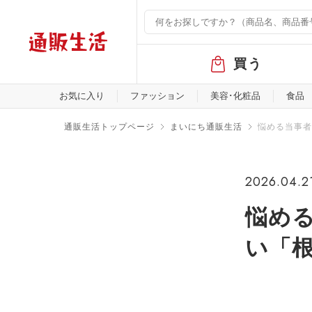
グ
買う
ロ
ー
バ
お気に入り
ファッション
美容･化粧品
食品
ル
メ
通販生活トップページ
まいにち通販生活
悩める当事者
ニ
ュ
ー
2026.04.2
悩め
い「