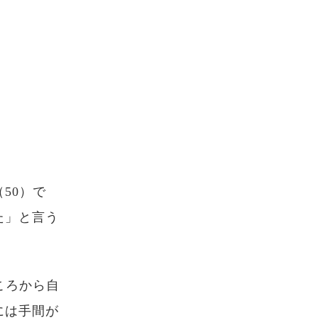
50）で
た」と言う
ころから自
には手間が