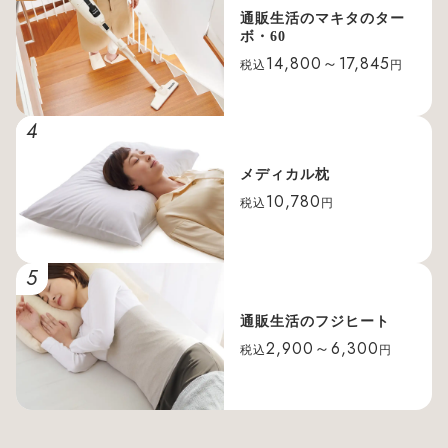
通販生活のマキタのター
ボ・60
14,800～17,845
税込
円
4
メディカル枕
10,780
税込
円
5
通販生活のフジヒート
2,900～6,300
税込
円