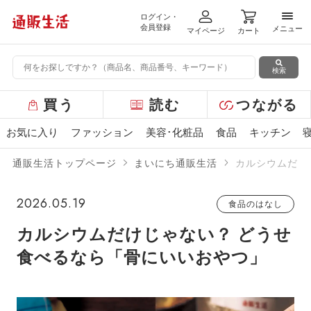
ログイン・
メニ
会員登録
メニュー
マイページ
カート
検索
グ
買う
読む
つながる
ロ
ー
お気に入り
ファッション
美容･化粧品
食品
キッチン
バ
ル
通販生活トップページ
まいにち通販生活
カルシウムだけ
メ
ニ
ュ
2026.05.19
食品のはなし
ー
カルシウムだけじゃない？ どうせ
食べるなら「骨にいいおやつ」