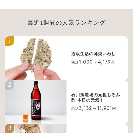
最近1週間の人気ランキング
1
通販生活の薄焼いわし
1,000～4,179
税込
円
2
石川酒造場の元祖もろみ
酢 本日の元気！
3,132～11,901
税込
円
3