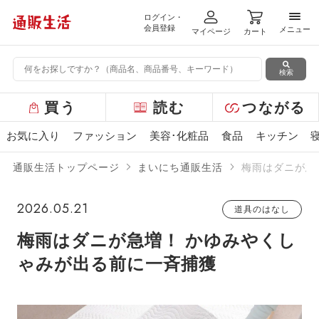
ログイン・
メニ
会員登録
メニュー
マイページ
カート
検索
グ
買う
読む
つながる
ロ
ー
お気に入り
ファッション
美容･化粧品
食品
キッチン
バ
ル
通販生活トップページ
まいにち通販生活
梅雨はダニが急
メ
ニ
ュ
2026.05.21
道具のはなし
ー
梅雨はダニが急増！ かゆみやくし
ゃみが出る前に一斉捕獲