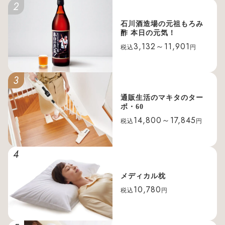
2
石川酒造場の元祖もろみ
酢 本日の元気！
3,132～11,901
税込
円
3
通販生活のマキタのター
ボ・60
14,800～17,845
税込
円
4
メディカル枕
10,780
税込
円