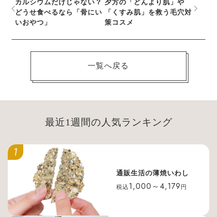
カルシウムだけじゃない？
夕方の「どんより肌」や
どうせ食べるなら「骨にい
「くすみ肌」を救う毛穴対
いおやつ」
策コスメ
一覧へ戻る
最近1週間の人気ランキング
1
通販生活の薄焼いわし
1,000～4,179
税込
円