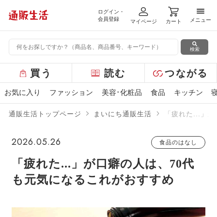
ログイン・
メニ
会員登録
メニュー
マイページ
カート
検索
グ
買う
読む
つながる
ロ
ー
お気に入り
ファッション
美容･化粧品
食品
キッチン
バ
ル
通販生活トップページ
まいにち通販生活
「疲れた...」
メ
ニ
ュ
2026.05.26
食品のはなし
ー
「疲れた...」が口癖の人は、70代
も元気になるこれがおすすめ