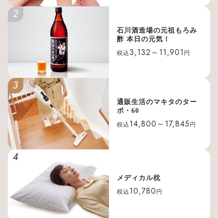
2
石川酒造場の元祖もろみ
酢 本日の元気！
3,132～11,901
税込
円
3
通販生活のマキタのター
ボ・60
14,800～17,845
税込
円
4
メディカル枕
10,780
税込
円