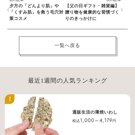
夕方の「どんより肌」や
【父の日ギフト・雑貨編】
「くすみ肌」を救う毛穴対
贈り物を健康的な習慣づく
策コスメ
りのきっかけに
一覧へ戻る
最近1週間の人気ランキング
1
通販生活の薄焼いわし
1,000～4,179
税込
円