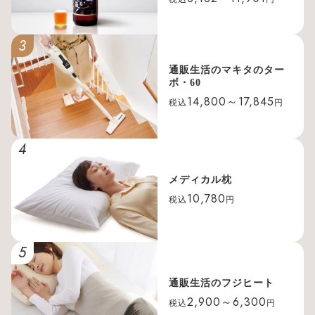
3
通販生活のマキタのター
ボ・60
14,800～17,845
税込
円
4
メディカル枕
10,780
税込
円
5
通販生活のフジヒート
2,900～6,300
税込
円