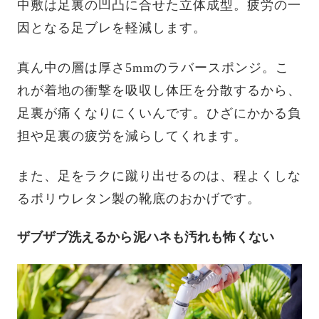
中敷は足裏の凹凸に合せた立体成型。疲労の一
因となる足ブレを軽減します。
真ん中の層は厚さ5mmのラバースポンジ。こ
れが着地の衝撃を吸収し体圧を分散するから、
足裏が痛くなりにくいんです。ひざにかかる負
担や足裏の疲労を減らしてくれます。
また、足をラクに蹴り出せるのは、程よくしな
るポリウレタン製の靴底のおかげです。
ザブザブ洗えるから泥ハネも汚れも怖くない