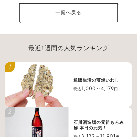
一覧へ戻る
最近1週間の人気ランキング
1
通販生活の薄焼いわし
1,000～4,179
税込
円
2
石川酒造場の元祖もろみ
酢 本日の元気！
3,132～11,901
税込
円