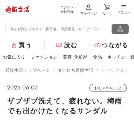
ログイン・
メニ
会員登録
メニュー
マイページ
カート
検索
グ
買う
読む
つながる
ロ
ー
お気に入り
ファッション
美容･化粧品
食品
キッチン
バ
ル
通販生活トップページ
まいにち通販生活
ザブザブ洗えて
メ
ニ
ュ
2026.06.02
おしゃれのこと
ー
ザブザブ洗えて、疲れない。梅雨
でも出かけたくなるサンダル