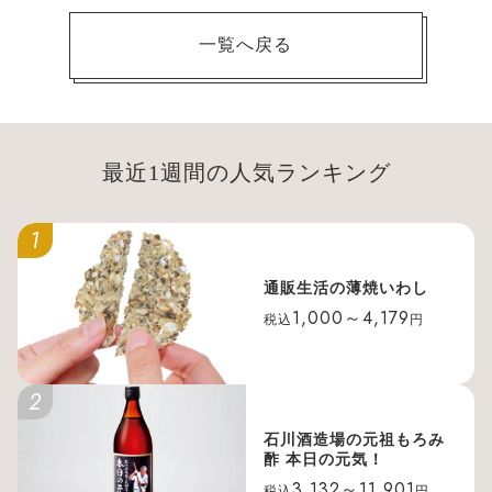
一覧へ戻る
最近1週間の人気ランキング
1
通販生活の薄焼いわし
1,000～4,179
税込
円
2
石川酒造場の元祖もろみ
酢 本日の元気！
3,132～11,901
税込
円