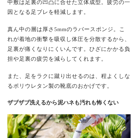
中敷は足裏の凹凸に合せた立体成型。疲労の一
因となる足ブレを軽減します。
真ん中の層は厚さ5mmのラバースポンジ。こ
れが着地の衝撃を吸収し体圧を分散するから、
足裏が痛くなりにくいんです。ひざにかかる負
担や足裏の疲労を減らしてくれます。
また、足をラクに蹴り出せるのは、程よくしな
るポリウレタン製の靴底のおかげです。
ザブザブ洗えるから泥ハネも汚れも怖くない