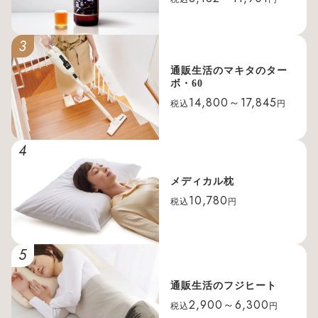
3
通販生活のマキタのター
ボ・60
14,800～17,845
税込
円
4
メディカル枕
10,780
税込
円
5
通販生活のフジヒート
2,900～6,300
税込
円