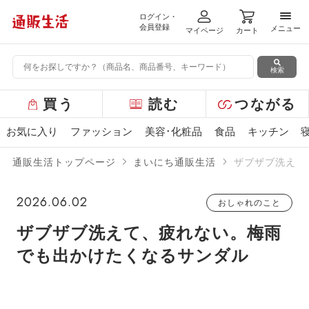
ログイン・
メニ
会員登録
メニュー
マイページ
カート
検索
グ
買う
読む
つながる
ロ
ー
お気に入り
ファッション
美容･化粧品
食品
キッチン
バ
ル
通販生活トップページ
まいにち通販生活
ザブザブ洗えて
メ
ニ
ュ
2026.06.02
おしゃれのこと
ー
ザブザブ洗えて、疲れない。梅雨
でも出かけたくなるサンダル