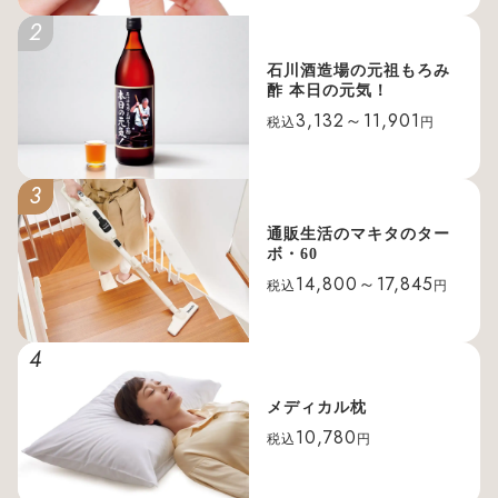
2
石川酒造場の元祖もろみ
酢 本日の元気！
3,132～11,901
税込
円
3
通販生活のマキタのター
ボ・60
14,800～17,845
税込
円
4
メディカル枕
10,780
税込
円