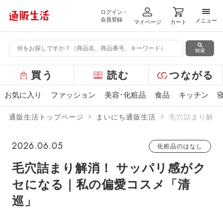
ログイン・
メニ
会員登録
メニュー
マイページ
カート
検索
グ
買う
読む
つながる
ロ
ー
お気に入り
ファッション
美容･化粧品
食品
キッチン
バ
ル
通販生活トップページ
まいにち通販生活
毛穴詰まり解消
メ
ニ
ュ
2026.06.05
化粧品のはなし
ー
毛穴詰まり解消！ サッパリ感がク
セになる｜私の偏愛コスメ「清
巡」