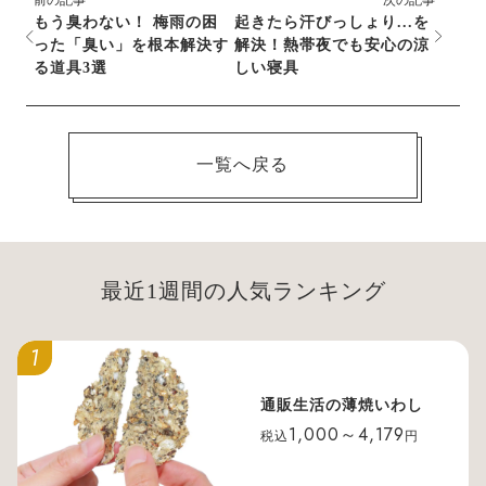
前の記事
次の記事
もう臭わない！ 梅雨の困
起きたら汗びっしょり...を
った「臭い」を根本解決す
解決！熱帯夜でも安心の涼
る道具3選
しい寝具
一覧へ戻る
最近1週間の人気ランキング
1
通販生活の薄焼いわし
1,000～4,179
税込
円