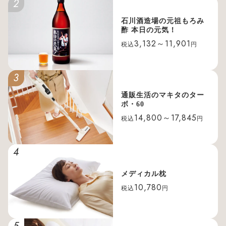
2
石川酒造場の元祖もろみ
酢 本日の元気！
3,132～11,901
税込
円
3
通販生活のマキタのター
ボ・60
14,800～17,845
税込
円
4
メディカル枕
10,780
税込
円