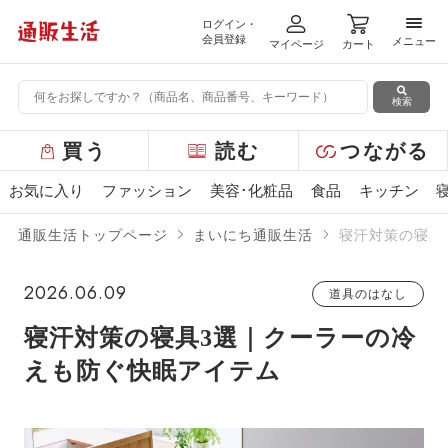
ログイン・
メニ
会員登録
メニュー
マイページ
カート
検索
グ
買う
読む
つながる
ロ
ー
お気に入り
ファッション
美容･化粧品
食品
キッチン
バ
ル
通販生活トップページ
まいにち通販生活
寝汗対策の寝具
メ
ニ
ュ
2026.06.09
道具のはなし
ー
寝汗対策の寝具3選｜クーラーの冷
えも防ぐ快眠アイテム