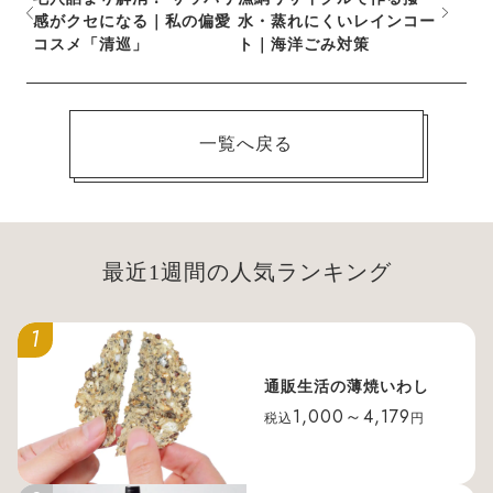
感がクセになる｜私の偏愛
水・蒸れにくいレインコー
コスメ「清巡」
ト｜海洋ごみ対策
一覧へ戻る
最近1週間の人気ランキング
1
通販生活の薄焼いわし
1,000～4,179
税込
円