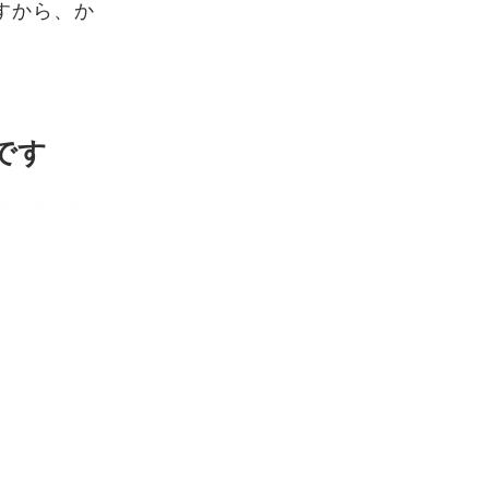
ですから、か
です