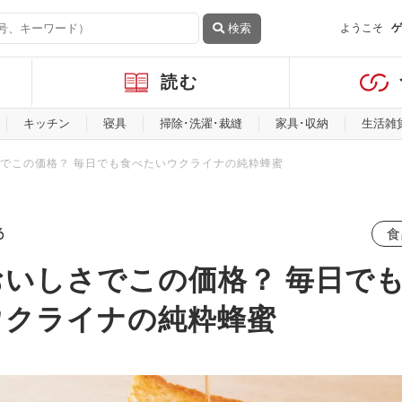
検索
ようこそ
ゲ
読む
キッチン
寝具
掃除･洗濯･裁縫
家具･収納
生活雑
でこの価格？ 毎日でも食べたいウクライナの純粋蜂蜜
6
食
おいしさでこの価格？ 毎日で
ウクライナの純粋蜂蜜