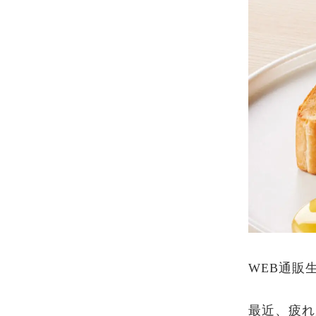
WEB通販
最近、疲れ