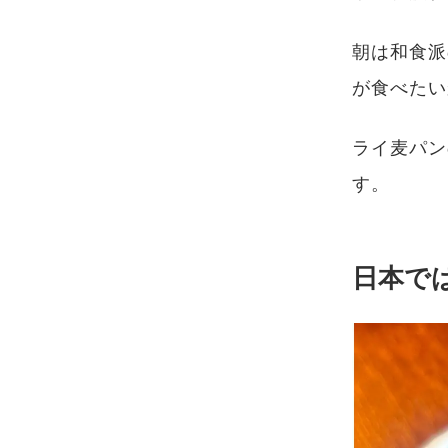
朝は和食派
が食べたい
ライ麦パン
す。
日本で