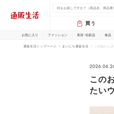
グ
買う
ロ
ー
バ
お気に入り
ファッション
美容･化粧品
食品
ル
メ
通販生活トップページ
まいにち通販生活
このおいしさ
ニ
ュ
ー
2026.06.2
この
たい