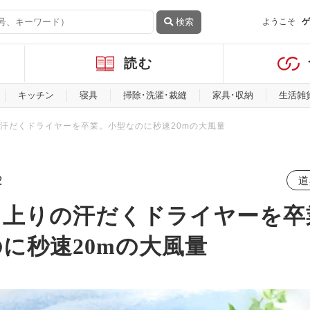
検索
ようこそ
ゲ
読む
キッチン
寝具
掃除･洗濯･裁縫
家具･収納
生活雑
汗だくドライヤーを卒業。小型なのに秒速20mの大風量
2
道
呂上りの汗だくドライヤーを卒
に秒速20mの大風量