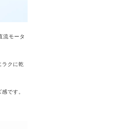
の直流モータ
にラクに乾
ズ感です。