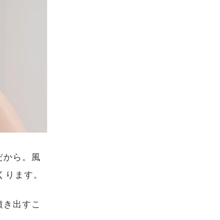
だから。風
くります。
噴き出すこ