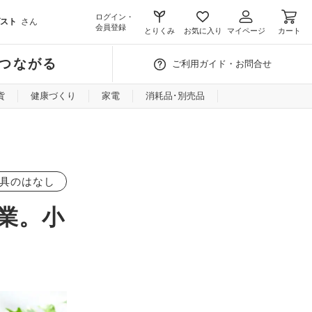
ログイン・
スト
さん
会員登録
とりくみ
お気に入り
マイページ
カート
つながる
ご利用ガイド・お問合せ
貨
健康づくり
家電
消耗品･別売品
具のはなし
業。小