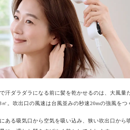
で汗ダラダラになる前に髪を乾かせるのは、大風量
.8㎥。吹出口の風速は台風並みの秒速20mの強風をつ
にある吸気口から空気を吸い込み、狭い吹出口から