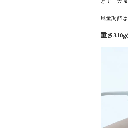
とで、大風
風量調節は
重さ310