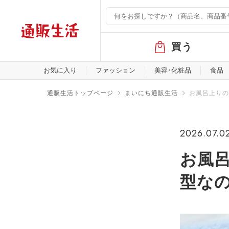
グ
買う
ロ
ー
バ
お気に入り
ファッション
美容･化粧品
食品
ル
メ
通販生活トップページ
まいにち通販生活
お風呂上りの
ニ
ュ
ー
2026.07.0
お風
型なの