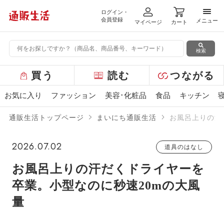
ログイン・
メニ
会員登録
メニュー
マイページ
カート
検索
グ
買う
読む
つながる
ロ
ー
お気に入り
ファッション
美容･化粧品
食品
キッチン
バ
ル
通販生活トップページ
まいにち通販生活
お風呂上りの汗
メ
ニ
ュ
2026.07.02
道具のはなし
ー
お風呂上りの汗だくドライヤーを
卒業。小型なのに秒速20mの大風
量