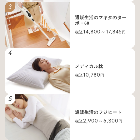
3
通販生活のマキタのター
ボ・60
14,800～17,845
税込
円
4
メディカル枕
10,780
税込
円
5
通販生活のフジヒート
2,900～6,300
税込
円