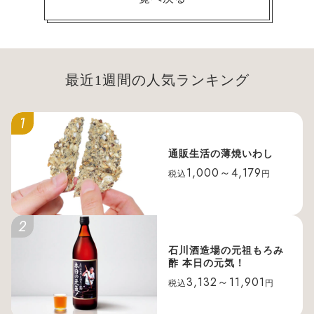
最近1週間の人気ランキング
1
通販生活の薄焼いわし
1,000～4,179
税込
円
2
石川酒造場の元祖もろみ
酢 本日の元気！
3,132～11,901
税込
円