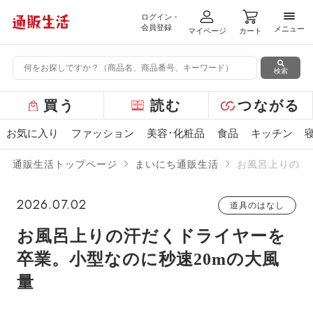
ログイン・
メニ
会員登録
メニュー
マイページ
カート
検索
グ
買う
読む
つながる
ロ
ー
お気に入り
ファッション
美容･化粧品
食品
キッチン
バ
ル
通販生活トップページ
まいにち通販生活
お風呂上りの汗
メ
ニ
ュ
2026.07.02
道具のはなし
ー
お風呂上りの汗だくドライヤーを
卒業。小型なのに秒速20mの大風
量