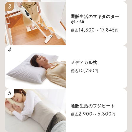
3
通販生活のマキタのター
ボ・60
14,800～17,845
税込
円
4
メディカル枕
10,780
税込
円
5
通販生活のフジヒート
2,900～6,300
税込
円