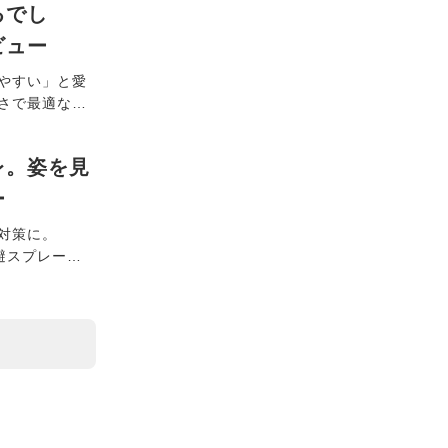
るでし
ビュー
やすい」と愛
さで最適な高
5cmのジャン
ます。
レ。姿を見
ー
対策に。
避スプレー」
の片付け後、
りに包まれな