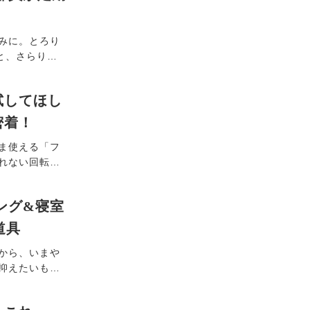
みに。とろり
と、さらり感
員が定期購入
を同時にケア
試してほし
密着！
ま使える「フ
れない回転刃
ンドのカミソ
毛処理からそ
ング&寝室
ます。
道具
から、いまや
抑えたいも
触冷感効果の
り"道具で、