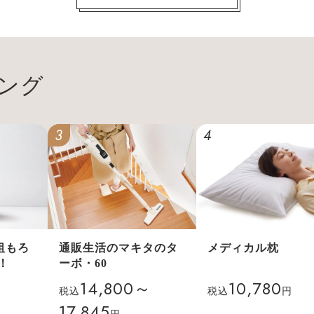
ング
3
4
祖もろ
通販生活のマキタのタ
メディカル枕
！
ーボ・60
14,800～
10,780
税込
税込
円
17,845
円