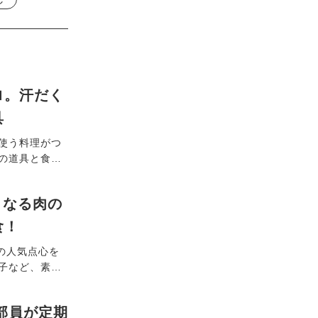
ロ。汗だく
具
使う料理がつ
の道具と食品
で背中や首を
具を取り入れ
うなる肉の
コツと、道具を
食！
の人気点心を
子など、素材
頒布会」の魅
部員が定期