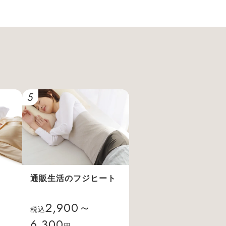
5
通販生活のフジヒート
2,900～
税込
6,300
円