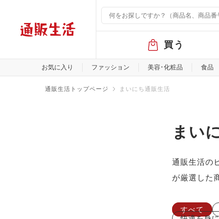
グ
買う
ロ
ー
バ
お気に入り
ファッション
美容･化粧品
食品
ル
メ
通販生活トップページ
まいにち通販生活
ニ
ュ
ー
まい
通販生活の
が厳選した
すべて
快適を身