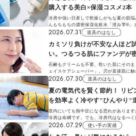
購入する美白×保湿コスメ2本
冷房や強い日差しで乾燥しがちな夏の肌悩
んもちもちの濃密保湿化粧水「澄み雫®」
2026.07.31
が魅力の美白オイル「潤むく®」を編集部
道具のはなし
するその理由とは。薬用成分でシミと乾燥
カミソリ負けが不安な人ほど
する2品です。
い。つるつる肌にファンデが
石鹸もクリームも不要、乾いた肌にそのま
ェイスケアシェーバー」。刃が直接肌に触
2026.07.30
式なので、カミソリ負けの心配はなし。ハ
道具のはなし
リ派だった編集部員が実際に使用し、うぶ
夏の電気代を賢く節約！ リビ
の後の肌の変化までをリアルにレポートし
を効率よく冷やす"ひんやり"
室内にいても熱中症になる恐れがあります
冷房は命綱です。でも、冷房代はなるべく
2026.07.29
の。太陽熱をカットする遮熱グッズや、接
使い手の実感
あるラグなど、通販生活おすすめの"ひんや