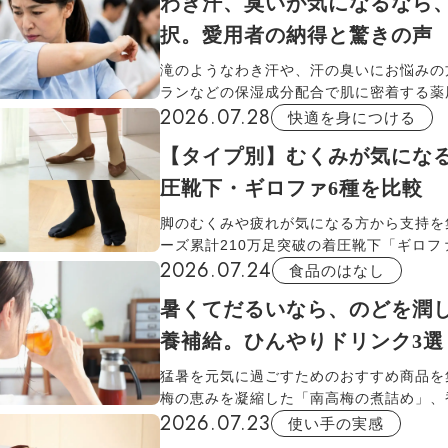
わき汗、臭いが気になるなら
節電しながら涼しいリビングと寝室を作り
択。愛用者の納得と驚きの声
滝のようなわき汗や、汗の臭いにお悩みの
ランなどの保湿成分配合で肌に密着する薬
2026.07.28
ー「さらすず」をご紹介します。汗と結び
快適を身につける
する有効成分の力で、朝から夕方までサラ
【タイプ別】むくみが気にな
プ。家族で使い分けるのもおすすめ。
圧靴下・ギロファ6種を比較
脚のむくみや疲れが気になる方から支持を
ーズ累計210万足突破の着圧靴下「ギロフ
2026.07.24
から新作＆人気復活タイプが登場！入手で
食品のはなし
生活のみです。保湿成分を含んだアロエベ
暑くてだるいなら、のどを潤
プが再登場し、パンプスに合う薄手のタイ
間入り。涼しいメッシュや就寝用など、ラ
養補給。ひんやりドリンク3選
にぴったりな一足がわかる比較ガイドです
猛暑を元気に過ごすためのおすすめ商品を
梅の恵みを凝縮した「南高梅の煮詰め」、
2026.07.23
やすい「深蒸しごんぼ茶」、必須アミノ酸
使い手の実感
含む「元祖もろみ酢」。お好みの一品を見