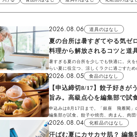
2026.08.06
道具のはなし
夏の台所は暑すぎてやる気ゼ
料理から解放されるコツと道
暑すぎる夏の台所を少しでも快適に。火を
らい夏に役立つ、涼しくラクに過ごすため
2026.08.05
を厳選。扇風機で冷気を送る、冷却グッズ
食品のはなし
冷やす、火を使わずに作れる食品や調理道
【申込締切8/17】餃子好きが
るなど、汗だく料理から解放される3つの
ご紹介します。
旨み。高級点心を編集部で試
申込みは8月17日まで。「銀座 飛雁閣」
編集部が試食。餃子や焼売、肉まん、肉団
2026.08.04
の旨みと個性豊かな食感を楽しめる「点心
化粧品のはなし
力を紹介します。
汗ばむ夏にカサカサ肌？ 編集