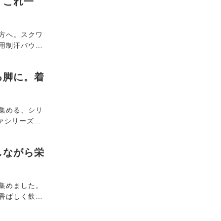
、これ一
ませんか。
方へ。スクワ
用制汗パウダ
ついてゲル化
サラをキー
る脚に。着
集める、シリ
ァシリーズ」
きるのは通販
ラや足袋タイ
しながら栄
ツタイプも仲
イフスタイル
。
集めました。
香ばしく飲み
やクエン酸を
つけて、夏の