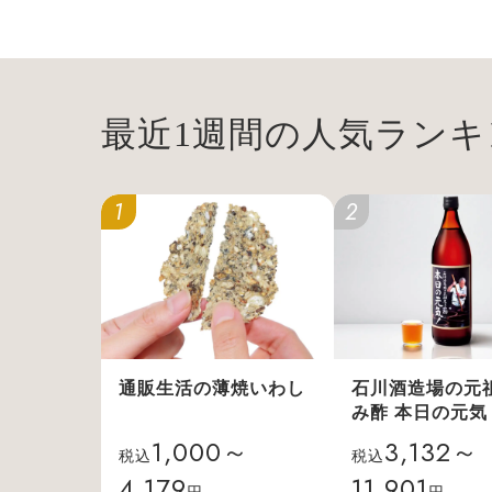
最近1週間の人気ランキ
1
2
通販生活の薄焼いわし
石川酒造場の元
み酢 本日の元気
1,000～
3,132～
税込
税込
4,179
11,901
円
円