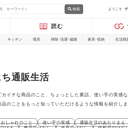
検索
ようこそ
ゲ
読む
キッチン
寝具
掃除･洗濯･裁縫
家具･収納
生活雑
にち通販生活
ピカイチな商品のこと、ちょっとした裏話、使い手の実感な
商品のことをもっと知っていただけるような情報を紹介しま
おしゃれのこと
使い手の実感
通販生活のあたりまえ
につける
食品のはなし
道具のはなし
化粧品のはな