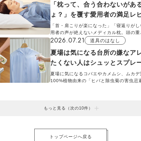
「枕って、合う合わないがあ
毎日に取り入れてみてください。
ょ？」を覆す愛用者の満足レ
「首・肩こりが楽になった」「寝返りがし
用者の声が絶えないメディカル枕。頭の重
2026.07.21
さに変わる凹凸構造のウレタンフォームと7
道具のはなし
ボサイズが、多くの人に合う理由を紹介し
夏場は気になる台所の嫌なア
たくない人はシュッとスプレ
夏場に気になるコバエやカメムシ、ムカデ
100%植物由来の「ヒバと除虫菊の害虫忌
の使い心地をリポート。シンク周りやお皿
網戸や衣服にスプレーするだけで、森の香
がら害虫を忌避できます。
もっと見る（次の10件）
トップページへ戻る