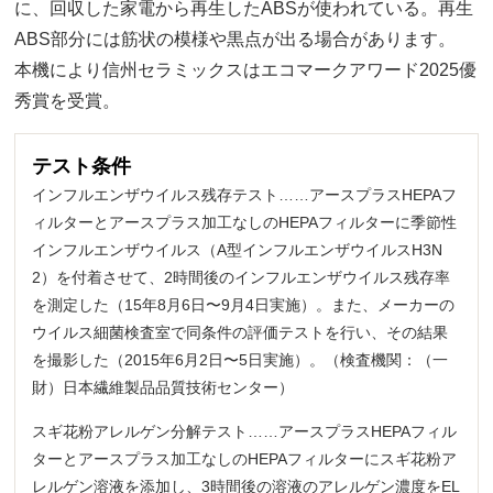
に、回収した家電から再生したABSが使われている。再生
ABS部分には筋状の模様や黒点が出る場合があります。
本機により信州セラミックスはエコマークアワード2025優
秀賞を受賞。
テスト条件
インフルエンザウイルス残存テスト……アースプラスHEPAフ
ィルターとアースプラス加工なしのHEPAフィルターに季節性
インフルエンザウイルス（A型インフルエンザウイルスH3N
2）を付着させて、2時間後のインフルエンザウイルス残存率
を測定した（15年8月6日〜9月4日実施）。また、メーカーの
ウイルス細菌検査室で同条件の評価テストを行い、その結果
を撮影した（2015年6月2日〜5日実施）。（検査機関：（一
財）日本繊維製品品質技術センター）
スギ花粉アレルゲン分解テスト……アースプラスHEPAフィル
ターとアースプラス加工なしのHEPAフィルターにスギ花粉ア
レルゲン溶液を添加し、3時間後の溶液のアレルゲン濃度をEL