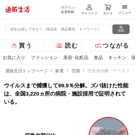
ログイン・
メニ
会員登録
メニュー
マイページ
カート
検索
グ
買う
読む
つながる
ロ
ー
お気に入り
ファッション
美容･化粧品
食品
キッチン
バ
ル
通販生活トップページ
家電
空調
空気清浄機「アースプラ
メ
ニ
ウイルスまで捕獲して99.9％分解。ズバ抜けた性能
ュ
ー
は、全国3,220ヵ所の病院・施設採用で証明されて
いる。