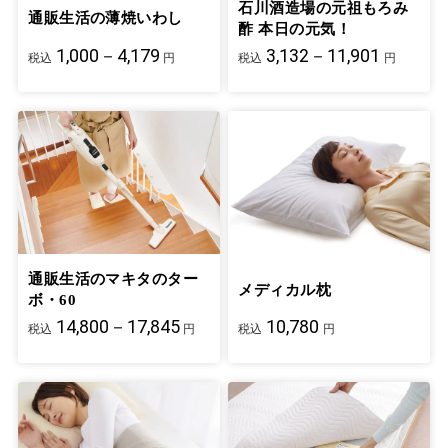
石川酒造場の元祖もろみ
通販生活の薄焼いわし
酢 本日の元気！
1,000－4,179
3,132－11,901
税込
円
税込
円
通販生活のマキタのター
メディカル枕
ボ・60
14,800－17,845
10,780
税込
円
税込
円