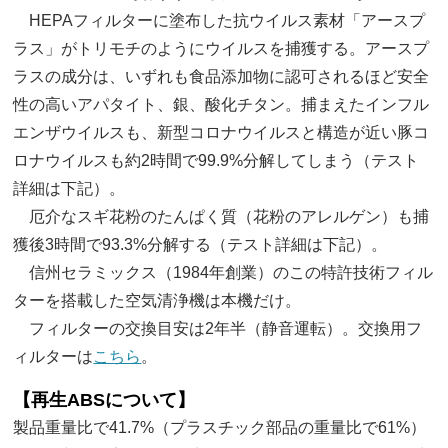
HEPAフィルターに塗布した抗ウイルス素材「アースプ
ラス」がトリモチのようにウイルスを捕獲する。アースプ
ラスの成分は、いずれも食品添加物に認可されるほど安全
性の高いアパタイト、銀、酸化チタン。捕まえたインフル
エンザウイルスも、新型コロナウイルスと構造が近い豚コ
ロナウイルスも約2時間で99.9%分解してしまう（テスト
詳細は下記）。
厄介なスギ花粉のたんぱく質（花粉のアレルゲン）も捕
獲後3時間で93.3%分解する（テスト詳細は下記）。
信州セラミックス（1984年創業）のこの特許技術フィル
ターを搭載した空気清浄機は本機だけ。
フィルターの交換目安は2年半（静音運転）。交換用フ
ィルターは
こちら
。
【再生ABSについて】
製品重量比で41.7%（プラスチック部品の重量比で61%）