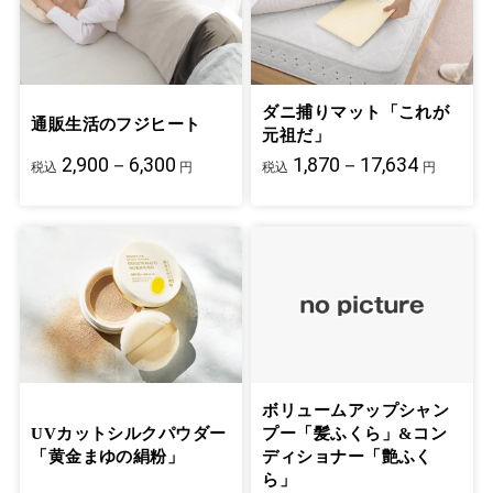
ダニ捕りマット「これが
通販生活のフジヒート
元祖だ」
2,900－6,300
1,870－17,634
税込
円
税込
円
ボリュームアップシャン
UVカットシルクパウダー
プー「髪ふくら」&コン
「黄金まゆの絹粉」
ディショナー「艶ふく
ら」