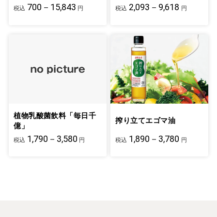
700－15,843
2,093－9,618
税込
円
税込
円
植物乳酸菌飲料「毎日千
搾り立てエゴマ油
億」
1,790－3,580
1,890－3,780
税込
円
税込
円