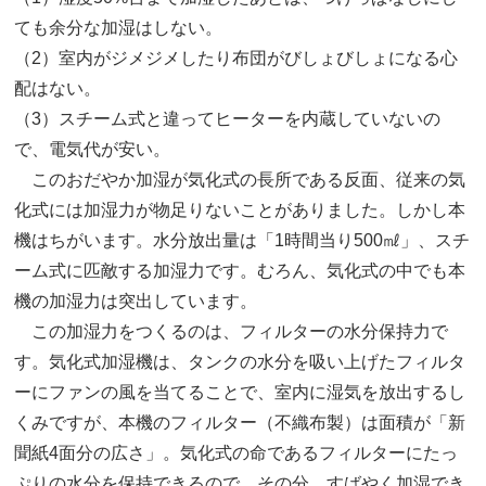
ても余分な加湿はしない。
（2）室内がジメジメしたり布団がびしょびしょになる心
配はない。
（3）スチーム式と違ってヒーターを内蔵していないの
で、電気代が安い。
このおだやか加湿が気化式の長所である反面、従来の気
化式には加湿力が物足りないことがありました。しかし本
機はちがいます。水分放出量は「1時間当り500㎖」、スチ
ーム式に匹敵する加湿力です。むろん、気化式の中でも本
機の加湿力は突出しています。
この加湿力をつくるのは、フィルターの水分保持力で
す。気化式加湿機は、タンクの水分を吸い上げたフィルタ
ーにファンの風を当てることで、室内に湿気を放出するし
くみですが、本機のフィルター（不織布製）は面積が「新
聞紙4面分の広さ」。気化式の命であるフィルターにたっ
ぷりの水分を保持できるので、その分、すばやく加湿でき