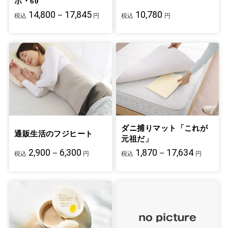
ボ・60
14,800－17,845
10,780
税込
円
税込
円
ダニ捕りマット「これが
通販生活のフジヒート
元祖だ」
2,900－6,300
1,870－17,634
税込
円
税込
円