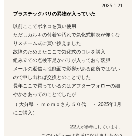
2025.1.21
プラスチックバリの異物が入っていた
以前ここでボネコを買い使用

ただしカルキの付着や汚れで気化式肺炎が怖くな
りスチーム式に買い換えました

故障のためまたここで気化式のコレを購入

組み立ての点検不足かバリが入っており落胆

メールの返信も性能面で影響がある箇所ではない
ので申し出れば交換とのことでした

長年ここで買っているのはアフターフォローの細
やかさあってのことでしたが
（ 大分県 ・ ｍｏｍｏさん ５０代     ・ 2025年1月 
にご購入）
22
人が参考にしています。
このレビューは参考になりましたか？ 