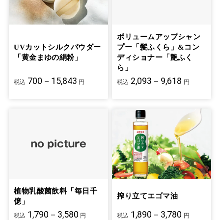
ボリュームアップシャン
UVカットシルクパウダー
プー「髪ふくら」&コン
「黄金まゆの絹粉」
ディショナー「艶ふく
ら」
700－15,843
2,093－9,618
税込
円
税込
円
植物乳酸菌飲料「毎日千
搾り立てエゴマ油
億」
1,790－3,580
1,890－3,780
税込
円
税込
円