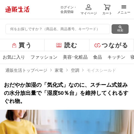
ログイン・
メニ
会員登録
メニュー
マイページ
カート
検索
グ
買う
読む
つながる
ロ
ー
お気に入り
ファッション
美容･化粧品
食品
キッチン
バ
ル
通販生活トップページ
家電
空調
モイスシールド
メ
ニ
おだやか加湿の「気化式」なのに、スチーム式並み
ュ
ー
の水分放出量で「湿度50％台」を維持してくれるす
ぐれ物。