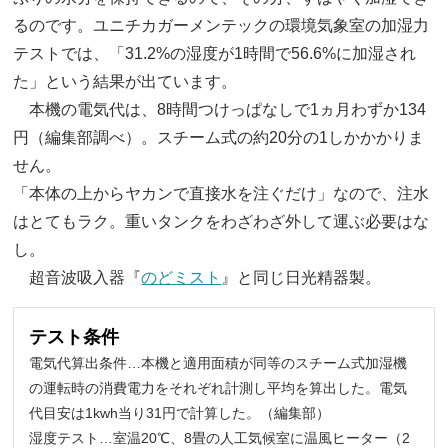
るのです。ユニチカガーメンテックの環境気象室の加湿力
テストでは、「31.2%の湿度が1時間で56.6%に加湿され
た」という結果が出ています。
本機の電気代は、8時間つけっぱなしで1ヵ月わずか134
円（編集部調べ）。スチーム式の約20分の1しかかかりま
せん。
「本体の上からヤカンで直接水を注ぐだけ」なので、注水
はとてもラク。重いタンクをわざわざ外して運ぶ必要はな
し。
超音波吸入器『
のどミスト
』と同じ日光精器製。
テスト条件
電気代算出条件…本機と適用面積が同等のスチーム式加湿機
の運転時の消費電力をそれぞれ計測し平均を算出した。電気
代目安は1kwh当り31円で計算した。（編集部）
湿度テスト…室温20℃、8畳の人工気候室に温風ヒーター（2