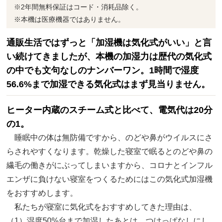
※2年間無料保証はコード・消耗品除く。
※本機は医療機器ではありません。
通販生活ではずっと「加湿機は気化式がいい」と言
い続けてきましたが、本機の加湿力は歴代の気化式
の中でも文句なしのナンバーワン。1時間で湿度
56.6%まで加湿できる気化式はまず見当りません。
ヒーター内蔵のスチーム式と比べて、電気代は20分
の1。
睡眠中の体は無防備ですから、のどや鼻がウイルスにさ
らされやすくなります。乾燥した寝室で眠るとのどや鼻の
繊毛の働きがにぶってしまいますから、コロナとインフル
エンザに負けない寝室をつくるためにはこの気化式加湿機
をおすすめします。
私たちが寝室に気化式をおすすめしてきた理由は、
（1）湿度50%台まで加湿したあとは、つけっぱなしにし