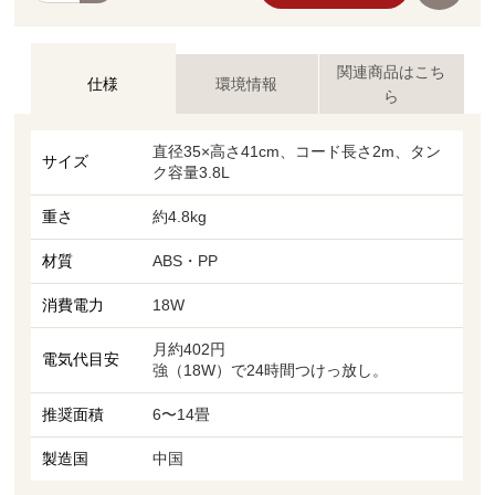
関連商品はこち
仕様
環境情報
ら
直径35×高さ41cm、コード長さ2m、タン
サイズ
ク容量3.8L
重さ
約4.8kg
材質
ABS・PP
消費電力
18W
月約402円
電気代目安
強（18W）で24時間つけっ放し。
推奨面積
6〜14畳
製造国
中国