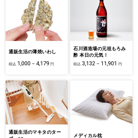
石川酒造場の元祖もろみ
通販生活の薄焼いわし
酢 本日の元気！
1,000－4,179
3,132－11,901
税込
円
税込
円
通販生活のマキタのター
メディカル枕