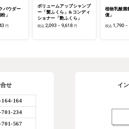
ボリュームアップシャンプ
クパウダー
植物乳酸菌
ー「髪ふくら」&コンディ
絹粉」
億」
ショナー「艶ふくら」
43
2,093－9,618
1,790－
円
税込
円
税込
問合せ
イン
-164-164
-701-234
-701-567