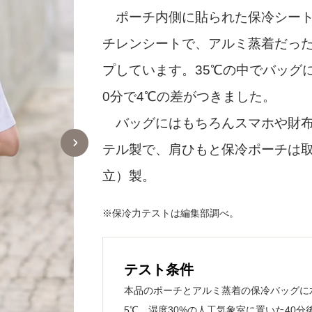
ポーチ内側に貼られた保冷シート
チレンシートで、アルミ蒸着だっ
プしています。35℃の中でバッグ
0分で4℃の差がつきました。
バッグにはもちろんスマホや財布
テル製で、肩ひもと保冷ポーチは取
立）製。
※保冷力テストは編集部調べ。
テスト条件
本品のポーチとアルミ蒸着の保冷バッグに水温
5℃、湿度30%の人工気象室に置いた40分