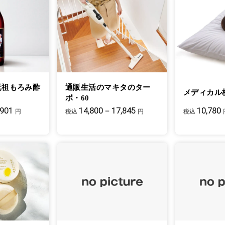
元祖もろみ酢
通販生活のマキタのター
メディカル
ボ・60
,901
14,800－17,845
10,780
円
税込
円
税込