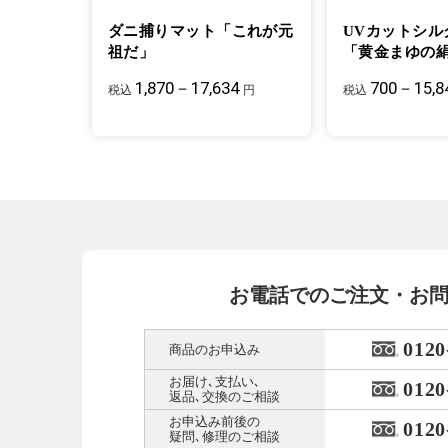
ダニ捕りマット「これが元
UVカットシル
祖だ」
「黄金まゆの
1,870－17,634
700－15,8
税込
円
税込
お電話でのご注文・お
0120
商品のお申込み
お届け､支払い､
0120
返品､交換のご相談
お申込み前後の
0120
疑問､修理のご相談