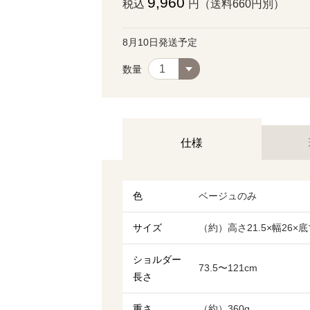
9,960
税込
円（送料660円別）
8月10日発送予定
数量
仕様
色
ベージュのみ
サイズ
（約）高さ21.5×幅26×底
ショルダー
73.5〜121cm
長さ
重さ
（約）360g