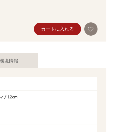
お
カートに入れる
気
に
入
り
に
追
加
環境情報
マチ12cm