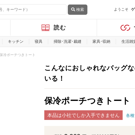
検索
ようこそ
ゲ
読む
キッチン
寝具
掃除･洗濯･裁縫
家具･収納
生活雑
保冷ポーチつきトート
こんなにおしゃれなバッグな
いる！
保冷ポーチつきトート
本品は小社でしか入手できません
各種