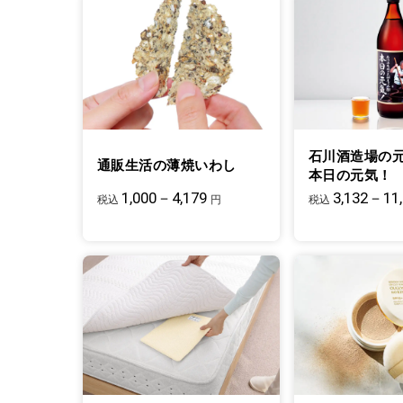
石川酒造場の
通販生活の薄焼いわし
本日の元気！
1,000－4,179
3,132－11
税込
円
税込