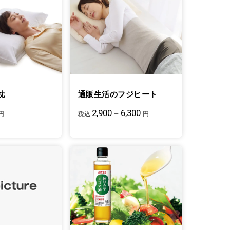
枕
通販生活のフジヒート
2,900－6,300
円
税込
円