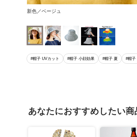
、サーモ撮影
新色／ベージュ
#帽子 UVカット
#帽子 小顔効果
#帽子 夏
#帽子
あなたにおすすめしたい商