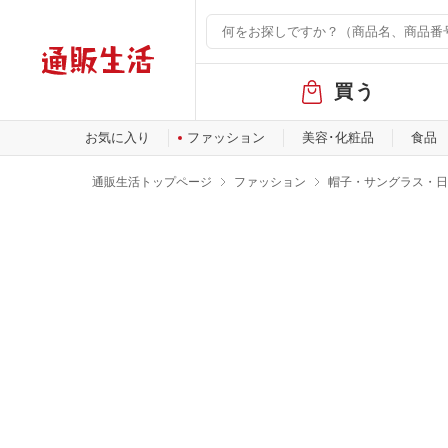
グ
買う
ロ
ー
バ
お気に入り
ファッション
美容･化粧品
食品
ル
メ
通販生活トップページ
ファッション
帽子・サングラス・日
ニ
ュ
ー