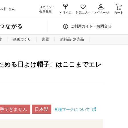
ログイン・
スト
さん
会員登録
とりくみ
お気に入り
マイページ
カート
つながる
ご利用ガイド・お問合せ
貨
健康づくり
家電
消耗品･別売品
ためる日よけ帽子」はここまでエレ
手できません
日本製
各種マークについて