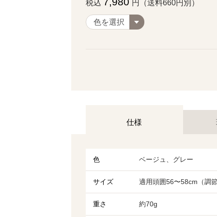
7,980
税込
円（送料660円別）
仕様
色
ベージュ、グレー
サイズ
適用頭囲56〜58cm（調
重さ
約70g