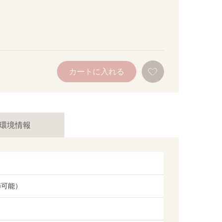
お
カートに入れる
気
に
入
り
に
追
加
環境情報
節可能）