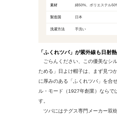
素材
綿50%、ポリエステル50
製造国
日本
洗濯方法
手洗い
「ふくれツバ」が紫外線も日射熱
ごらんください、この優美なシル
ためる」日よけ帽子は、まず見つ
に厚みのある「ふくれツバ」を合
ル・モード（1927年創業）なら
す。
ツバにはテグス専門メーカー双樹