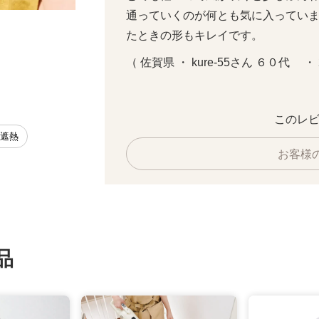
通っていくのが何とも気に入ってい
グレー
たときの形もキレイです。
（ 佐賀県 ・ kure-55さん ６０代    
このレビ
 遮熱
お客様
品