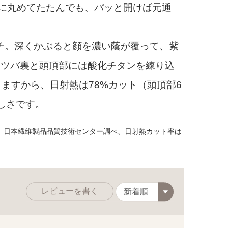
に丸めてたたんでも、パッと開けば元通
。
チ。深くかぶると顔を濃い蔭が覆って、紫
す。ツバ裏と頭頂部には酸化チタンを練り込
ますから、日射熱は78%カット（頭頂部6
しさです。
）日本繊維製品品質技術センター調べ、日射熱カット率は
レビューを書く