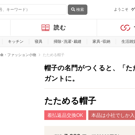
検索
ようこそ
ゲ
読む
キッチン
寝具
掃除･洗濯･裁縫
家具･収納
生活雑
傘・ファッション小物
たためる帽子
帽子の名門がつくると、「た
ガントに。
たためる帽子
着払返品交換OK
本品は小社でしか入