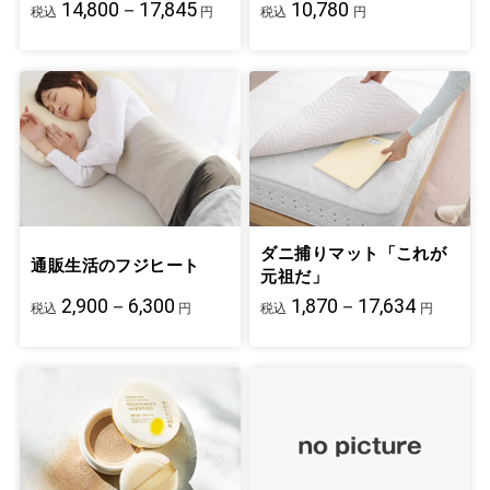
14,800－17,845
10,780
税込
円
税込
円
ダニ捕りマット「これが
通販生活のフジヒート
元祖だ」
2,900－6,300
1,870－17,634
税込
円
税込
円