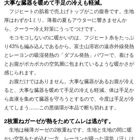
大事な臓器を暖めて手足の冷えも軽減。
フジヒートの肌着で売上げトップがこの腹巻です。生地
厚はわずか1ミリ。薄着の夏もアウターに響きませんか
ら、クーラー冷え対策にうってつけです。
モコモコしないのに暖かいのは、フジヒート糸をたっぷ
り43%も編み込んであるから。富士山溶岩の遠赤外線発熱
とレーヨンの吸湿発熱の「ダブル発熱」パワーで、着ける
とお腹がポカポカの空気層に包まれているような暖かさが
感じられます。
お腹だけではありません。大事な臓器があるお腹が冷え
ると、大事な臓器を暖めて手足の冷えも軽減。体は手足か
ら血液を集めて臓器を守ろうとするので、今度は手足が冷
えてしまう……この悪循環が本品で断ち切れます。
2枚重ねガーゼが熱をためてムレは逃がす。
生地は極薄ガーゼの2枚重ねです。生地と生地の間に暖
かい空気をため込む一方、レーヨンが吸った湿気（汗）は