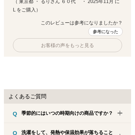
（ 東京都 ・ るりさん ６０代     ・ 2025年11月 に 
L をご購入）
このレビューは参考になりましたか？ 
参考になった
お客様の声をもっと見る
よくあるご質問
季節的にはいつの時期向けの商品ですか？
決まった季節用というわけではなく、寒い
洗濯をして、発熱や保温効果が落ちること
時期はもちろんのこと、一年を通してお使