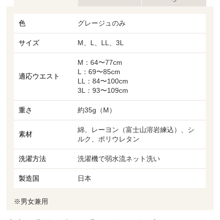
色
グレージュのみ
サイズ
M、L、LL、3L
M：64〜77cm
L：69〜85cm
適応ウエスト
LL：84〜100cm
3L：93〜109cm
重さ
約35g（M）
綿、レーヨン（富士山溶岩練込）、シ
素材
ルク、ポリウレタン
洗濯方法
洗濯機で弱水流ネット洗い
製造国
日本
※男女兼用