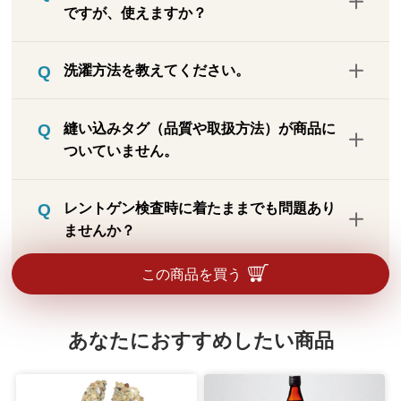
ですが、使えますか？
エステルやナイロンのような化繊（化学繊
維）ではありません。レーヨンは天然素材
ペースメーカーを装着されている方、金属
である植物から取り出した繊維セルロース
洗濯方法を教えてください。
アレルギーの方、どちらもお使いになれま
をアルカリ液に溶かして、再度紡糸した天
す。練り込まれている溶岩粉末が磁石のよ
然原料由来の素材です。化繊が苦手な方で
ネットに入れて洗濯機で弱水流洗い、また
うな働きをしているわけではありません。
縫い込みタグ（品質や取扱方法）が商品に
も安心してご着用いただけます。
は手洗いしてください。洗濯後は日陰で吊
またレーヨン糸の中に微量が練り込まれて
ついていません。
り干ししてください。タンブラー乾燥はで
いますので、金属接触によるアレルギーの
きません。頻繁に洗うと毛玉の原因になり
方でもお使いになれます。
靴下同様、タグなしで対応できる商品で、
ますので、週1回程度の洗濯をおすすめし
レントゲン検査時に着たままでも問題あり
タグが付いていると着用時に不快・不便な
ます。柔軟剤を使用しても問題ありませ
ませんか？
ため、貼付文書に品質表示や取扱いを表示
ん。
しています。サイズ、適応寸、組成、お手
鉱石が練りこまれているため、レントゲ
この商品を買う
入れ方法は同梱の説明書に記載しています
ン・CTスキャン等の際の着用はお控えくだ
のでご確認ください。
さい。
あなたにおすすめしたい商品