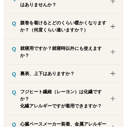
はありませんか？
いいただける仕様となっています。
フジヒートは後加工ではなく、溶岩微粒子
腹巻を着けるとどのくらい暖かくなります
をレーヨン糸に練り込んでいるので、洗濯
か？（何度くらい違いますか？）
によって発熱や保温効果が低下することは
ありません。実際に洗濯する前と後でテス
第三者検査機関「ユニチカガーメンテッ
トしましたが、発熱保温効果は変わりませ
就寝用ですか？就寝時以外にも使えます
ク」にて腹巻未着用・着用でお腹部分の皮
んでした。
か？
膚表面温度を計測したところ2.4℃上昇して
いるという結果になりました。部屋の環境
就寝時にも使えますが、肌ざわりが良くて
は室温27℃、湿度40％です。被験者は成人
裏表、上下はありますか？
肌着の下に着用しても衣服に響かないので
女性（54歳、身長163ｃｍ、体重51kg）で
寒さ対策や冷房冷え対策などにも、一年を
す。ご使用いただく環境や、体質等により
上下や裏表はありませんので、自由にご着
通して活躍します。なお、腹巻というとお
フジヒート繊維（レーヨン）は化繊です
温度上昇の状況は個人差が大きいので、必
用ください。
腹だけに巻き付けるように思われるかもし
か？
ずだれでも2.4℃上がるとは言い切れませ
れませんが、縦にも横にもよく伸びるの
化繊アレルギーですが着用できますか？
ん。テスト結果で出た上昇温度は参考値と
で、腰部分も覆うようにご着用ください。
してご判断ください。
日常使いする場合、薄地で色も薄いため、
フジヒート繊維はレーヨンに富士山溶岩を
心臓ペースメーカー装着、金属アレルギー
アウターに響きにくいです。
練り込んでいますが、レーヨン自体はポリ