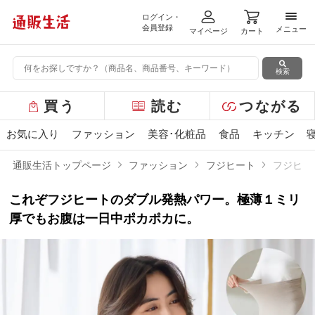
ログイン・
メニ
会員登録
メニュー
マイページ
カート
検索
グ
買う
読む
つながる
ロ
ー
お気に入り
ファッション
美容･化粧品
食品
キッチン
バ
ル
通販生活トップページ
ファッション
フジヒート
フジヒー
メ
ニ
これぞフジヒートのダブル発熱パワー。極薄１ミリ
ュ
ー
厚でもお腹は一日中ポカポカに。