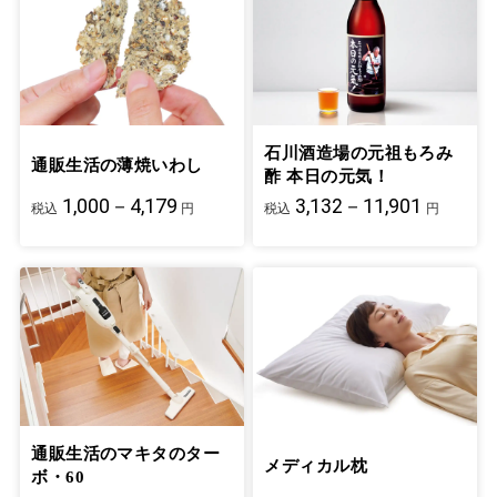
石川酒造場の元祖もろみ
通販生活の薄焼いわし
酢 本日の元気！
1,000－4,179
3,132－11,901
税込
円
税込
円
通販生活のマキタのター
メディカル枕
ボ・60