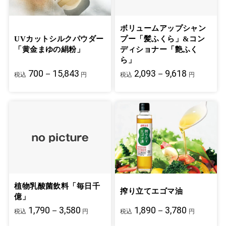
ボリュームアップシャン
UVカットシルクパウダー
プー「髪ふくら」&コン
「黄金まゆの絹粉」
ディショナー「艶ふく
ら」
700－15,843
2,093－9,618
税込
円
税込
円
植物乳酸菌飲料「毎日千
搾り立てエゴマ油
億」
1,790－3,580
1,890－3,780
税込
円
税込
円