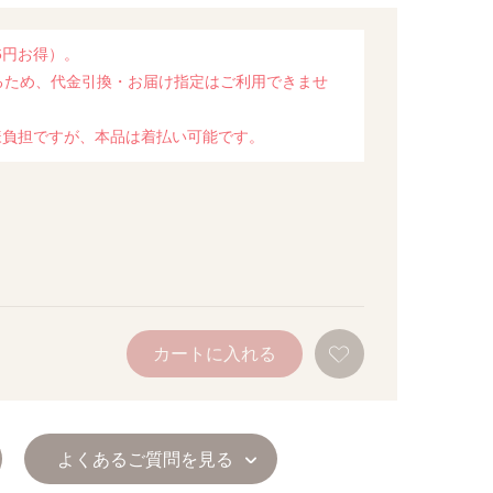
6円お得）。
るため、代金引換・お届け指定はご利用できませ
様負担ですが、本品は着払い可能です。
お
カートに入れる
気
に
入
り
に
追
よくあるご質問を見る
加