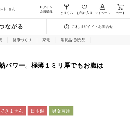
ログイン・
スト
さん
会員登録
とりくみ
お気に入り
マイページ
カート
つながる
ご利用ガイド・お問合せ
貨
健康づくり
家電
消耗品･別売品
熱パワー。極薄１ミリ厚でもお腹は
できません
日本製
男女兼用