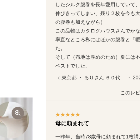
したシルク腹巻を長年愛用していて
伸びきってしまい、残り２枚を今も
の腹巻も加えながら）

この品物はカタログハウスさんでか
率直なところ私にはほかの腹巻と「
た。

そして（布地は厚めのため）夏には
ベストでした。
（ 東京都 ・ るりさん ６０代     ・ 2
このレビ
母に頼まれて
一昨年、当時78歳母に頼まれて1枚購入