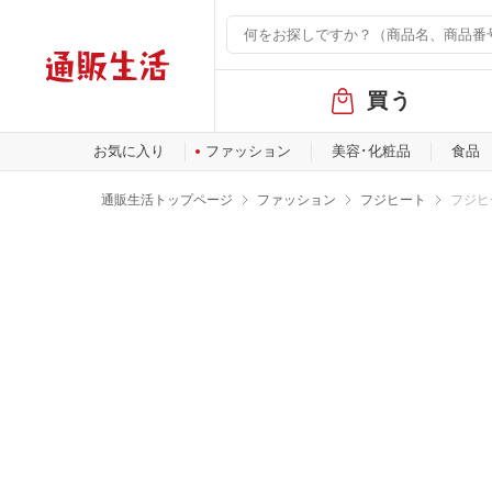
グ
買う
ロ
ー
バ
お気に入り
ファッション
美容･化粧品
食品
ル
メ
通販生活トップページ
ファッション
フジヒート
フジヒ
ニ
ュ
ー