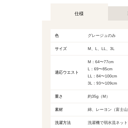
仕様
色
グレージュのみ
サイズ
M、L、LL、3L
M：64〜77cm
L：69〜85cm
適応ウエスト
LL：84〜100cm
3L：93〜109cm
重さ
約35g（M）
素材
綿、レーヨン（富士山
洗濯方法
洗濯機で弱水流ネット