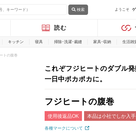
検索
ようこそ
ゲ
読む
キッチン
寝具
掃除･洗濯･裁縫
家具･収納
生活雑
ートの腹巻
これぞフジヒートのダブル発
一日中ポカポカに。
フジヒートの腹巻
使用後返品OK
本品は小社でしか入手
各種マークについて