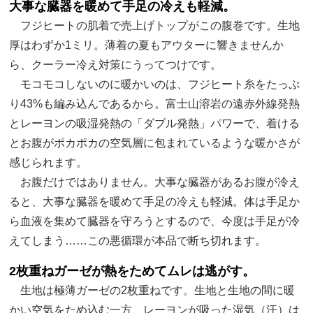
大事な臓器を暖めて手足の冷えも軽減。
フジヒートの肌着で売上げトップがこの腹巻です。生地
厚はわずか1ミリ。薄着の夏もアウターに響きませんか
ら、クーラー冷え対策にうってつけです。
モコモコしないのに暖かいのは、フジヒート糸をたっぷ
り43%も編み込んであるから。富士山溶岩の遠赤外線発熱
とレーヨンの吸湿発熱の「ダブル発熱」パワーで、着ける
とお腹がポカポカの空気層に包まれているような暖かさが
感じられます。
お腹だけではありません。大事な臓器があるお腹が冷え
ると、大事な臓器を暖めて手足の冷えも軽減。体は手足か
ら血液を集めて臓器を守ろうとするので、今度は手足が冷
えてしまう……この悪循環が本品で断ち切れます。
2枚重ねガーゼが熱をためてムレは逃がす。
生地は極薄ガーゼの2枚重ねです。生地と生地の間に暖
かい空気をため込む一方、レーヨンが吸った湿気（汗）は