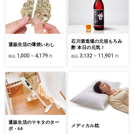
石川酒造場の元祖もろみ
通販生活の薄焼いわし
酢 本日の元気！
1,000－4,179
3,132－11,901
税込
円
税込
円
通販生活のマキタのター
メディカル枕
ボ・60