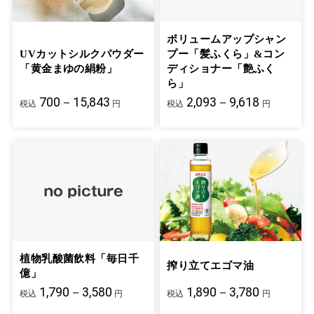
ボリュームアップシャン
UVカットシルクパウダー
プー「髪ふくら」&コン
「黄金まゆの絹粉」
ディショナー「艶ふく
ら」
700－15,843
2,093－9,618
税込
円
税込
円
植物乳酸菌飲料「毎日千
搾り立てエゴマ油
億」
1,790－3,580
1,890－3,780
税込
円
税込
円