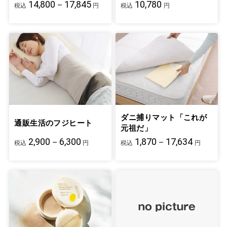
14,800－17,845
10,780
税込
円
税込
円
ダニ捕りマット「これが
通販生活のフジヒート
元祖だ」
2,900－6,300
1,870－17,634
税込
円
税込
円