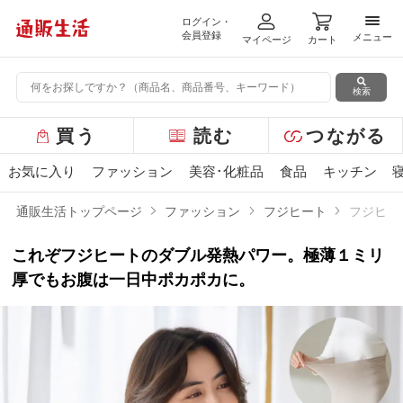
ログイン・
メニ
会員登録
メニュー
マイページ
カート
検索
グ
買う
読む
つながる
ロ
ー
お気に入り
ファッション
美容･化粧品
食品
キッチン
バ
ル
通販生活トップページ
ファッション
フジヒート
フジヒー
メ
ニ
これぞフジヒートのダブル発熱パワー。極薄１ミリ
ュ
ー
厚でもお腹は一日中ポカポカに。