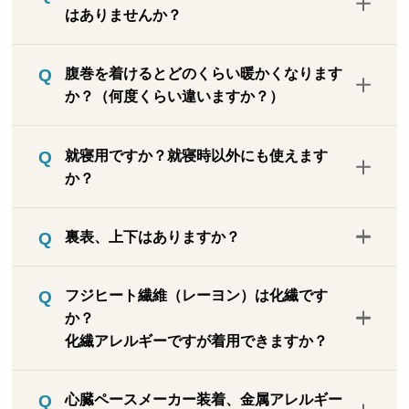
はありませんか？
いいただける仕様となっています。
フジヒートは後加工ではなく、溶岩微粒子
腹巻を着けるとどのくらい暖かくなります
をレーヨン糸に練り込んでいるので、洗濯
か？（何度くらい違いますか？）
によって発熱や保温効果が低下することは
ありません。実際に洗濯する前と後でテス
第三者検査機関「ユニチカガーメンテッ
トしましたが、発熱保温効果は変わりませ
就寝用ですか？就寝時以外にも使えます
ク」にて腹巻未着用・着用でお腹部分の皮
んでした。
か？
膚表面温度を計測したところ2.4℃上昇して
いるという結果になりました。部屋の環境
就寝時にも使えますが、肌ざわりが良くて
は室温27℃、湿度40％です。被験者は成人
裏表、上下はありますか？
肌着の下に着用しても衣服に響かないので
女性（54歳、身長163ｃｍ、体重51kg）で
寒さ対策や冷房冷え対策などにも、一年を
す。ご使用いただく環境や、体質等により
上下や裏表はありませんので、自由にご着
通して活躍します。なお、腹巻というとお
フジヒート繊維（レーヨン）は化繊です
温度上昇の状況は個人差が大きいので、必
用ください。
腹だけに巻き付けるように思われるかもし
か？
ずだれでも2.4℃上がるとは言い切れませ
れませんが、縦にも横にもよく伸びるの
化繊アレルギーですが着用できますか？
ん。テスト結果で出た上昇温度は参考値と
で、腰部分も覆うようにご着用ください。
してご判断ください。
日常使いする場合、薄地で色も薄いため、
フジヒート繊維はレーヨンに富士山溶岩を
心臓ペースメーカー装着、金属アレルギー
アウターに響きにくいです。
練り込んでいますが、レーヨン自体はポリ