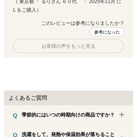
（ 東京都 ・ るりさん ６０代     ・ 2025年11月 に 
L をご購入）
このレビューは参考になりましたか？ 
参考になった
お客様の声をもっと見る
よくあるご質問
季節的にはいつの時期向けの商品ですか？
決まった季節用というわけではなく、寒い
洗濯をして、発熱や保温効果が落ちること
時期はもちろんのこと、一年を通してお使