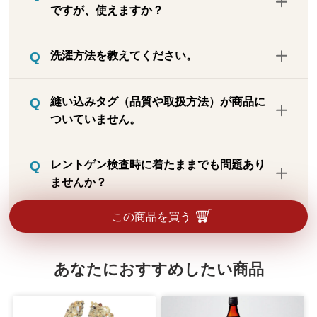
ですが、使えますか？
エステルやナイロンのような化繊（化学繊
維）ではありません。レーヨンは天然素材
ペースメーカーを装着されている方、金属
である植物から取り出した繊維セルロース
洗濯方法を教えてください。
アレルギーの方、どちらもお使いになれま
をアルカリ液に溶かして、再度紡糸した天
す。練り込まれている溶岩粉末が磁石のよ
然原料由来の素材です。化繊が苦手な方で
ネットに入れて洗濯機で弱水流洗い、また
うな働きをしているわけではありません。
縫い込みタグ（品質や取扱方法）が商品に
も安心してご着用いただけます。
は手洗いしてください。洗濯後は日陰で吊
またレーヨン糸の中に微量が練り込まれて
ついていません。
り干ししてください。タンブラー乾燥はで
いますので、金属接触によるアレルギーの
きません。頻繁に洗うと毛玉の原因になり
方でもお使いになれます。
靴下同様、タグなしで対応できる商品で、
ますので、週1回程度の洗濯をおすすめし
レントゲン検査時に着たままでも問題あり
タグが付いていると着用時に不快・不便な
ます。柔軟剤を使用しても問題ありませ
ませんか？
ため、貼付文書に品質表示や取扱いを表示
ん。
しています。サイズ、適応寸、組成、お手
鉱石が練りこまれているため、レントゲ
この商品を買う
入れ方法は同梱の説明書に記載しています
ン・CTスキャン等の際の着用はお控えくだ
のでご確認ください。
さい。
あなたにおすすめしたい商品