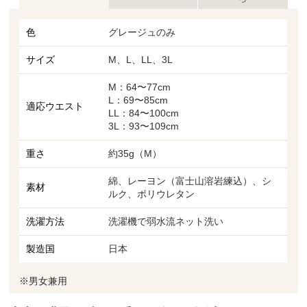
色
グレージュのみ
サイズ
M、L、LL、3L
M：64〜77cm
L：69〜85cm
適応ウエスト
LL：84〜100cm
3L：93〜109cm
重さ
約35g（M）
綿、レーヨン（富士山溶岩練込）、シ
素材
ルク、ポリウレタン
洗濯方法
洗濯機で弱水流ネット洗い
製造国
日本
※男女兼用