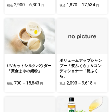
2,900－6,300
1,870－17,634
税込
円
税込
円
ボリュームアップシャン
UVカットシルクパウダー
プー「髪ふくら」&コン
「黄金まゆの絹粉」
ディショナー「艶ふく
ら」
700－15,843
2,093－9,618
税込
円
税込
円