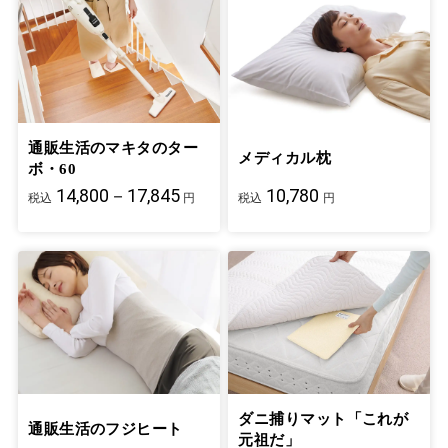
通販生活のマキタのター
メディカル枕
ボ・60
14,800－17,845
10,780
税込
円
税込
円
ダニ捕りマット「これが
通販生活のフジヒート
元祖だ」