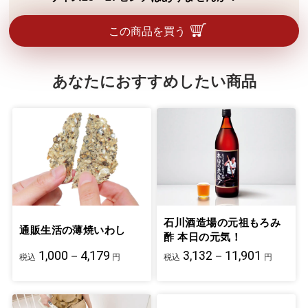
5本指構造で、足指1本ずつ生地に包まれて
をアルカリ液に溶かして、再度紡糸した天
いるため、生地の接触面積が大きく、足指
然原料由来の素材です。化繊が苦手な方で
サイズが22～24センチのみとなっていま
この商品を買う
の汗も吸ってくれるためです。
も安心してご着用いただけます。
す。誌面に女性用と書いてありますが、サ
イズが合えば男性もご着用いただけます。
あなたにおすすめしたい商品
石川酒造場の元祖もろみ
通販生活の薄焼いわし
酢 本日の元気！
1,000－4,179
3,132－11,901
税込
円
税込
円