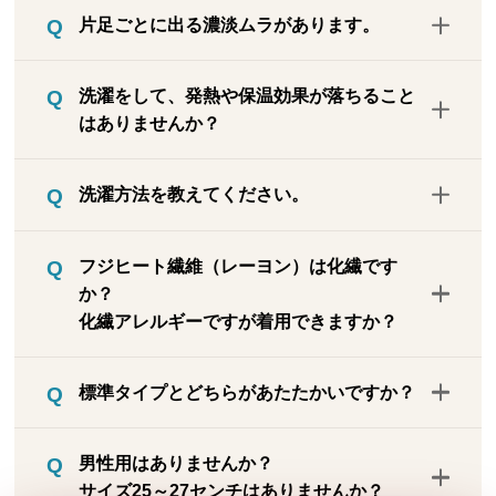
足部分（パイル地でないところ）で約1.2ミ
片足ごとに出る濃淡ムラがあります。
リで、普通の靴下くらいの厚みです。な
お、厚地タイプの足部は約3.5ミリです。標
【漆黒色について】フジヒート糸の糸の出
準タイプであれば靴を履いて窮屈に感じる
洗濯をして、発熱や保温効果が落ちること
方で表面に色の濃淡や、特異な幾何学柄が
ことはないはずです。
はありませんか？
出ますが、これは防ぎようがなく、不良品
ではありません。極力、左右の見え方が近
フジヒートは後加工ではなく、溶岩微粒子
しいものを左右セットになるようにしてい
洗濯方法を教えてください。
をレーヨン糸に練り込んでいるので、洗濯
ます。※グレーは全体が杢調のため、色む
によって発熱や保温効果が低下することは
らや幾何学柄は気にならないはずです。
洗濯ネットに入れて、中性洗剤を使って洗
ありません。実際に洗濯する前と後でテス
フジヒート繊維（レーヨン）は化繊です
濯機の弱水流や手洗いモードなどで洗って
トしましたが、発熱保温効果は変わりませ
か？
ください。つけ置き洗い、漂白剤、タンブ
んでした。
化繊アレルギーですが着用できますか？
ラー乾燥はできません。
フジヒート繊維はレーヨンに富士山溶岩を
標準タイプとどちらがあたたかいですか？
練り込んでいますが、レーヨン自体はポリ
エステルやナイロンのような化繊（化学繊
履き比べると、標準タイプよりも5本指タ
維）ではありません。レーヨンは天然素材
男性用はありませんか？
イプのほうが暖かく感じられます。理由は
である植物から取り出した繊維セルロース
サイズ25～27センチはありませんか？