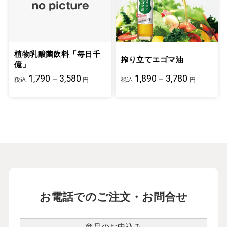
植物乳酸菌飲料「毎日千
搾り立てエゴマ油
億」
1,790－3,580
1,890－3,780
税込
円
税込
円
お電話でのご注文・お問合せ