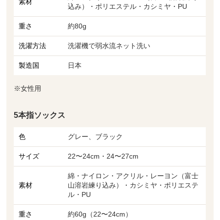
素材
込み）・ポリエステル・カシミヤ・PU
重さ
約80g
洗濯方法
洗濯機で弱水流ネット洗い
製造国
日本
※女性用
5本指ソックス
色
グレー、ブラック
サイズ
22〜24cm・24〜27cm
綿・ナイロン・アクリル・レーヨン（富士
素材
山溶岩練り込み）・カシミヤ・ポリエステ
ル・PU
重さ
約60g（22〜24cm）