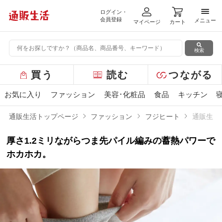
ログイン・
メニ
会員登録
メニュー
マイページ
カート
検索
グ
買う
読む
つながる
ロ
ー
お気に入り
ファッション
美容･化粧品
食品
キッチン
バ
ル
通販生活トップページ
ファッション
フジヒート
通販生活
メ
ニ
厚さ1.2ミリながらつま先パイル編みの蓄熱パワーで
ュ
ー
ホカホカ。