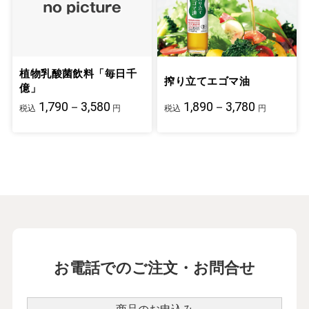
植物乳酸菌飲料「毎日千
搾り立てエゴマ油
億」
1,790－3,580
1,890－3,780
税込
円
税込
円
お電話でのご注文・お問合せ