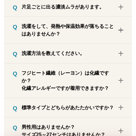
足部分（パイル地でないところ）で約1.2ミ
片足ごとに出る濃淡ムラがあります。
リで、普通の靴下くらいの厚みです。な
お、厚地タイプの足部は約3.5ミリです。標
【漆黒色について】フジヒート糸の糸の出
準タイプであれば靴を履いて窮屈に感じる
洗濯をして、発熱や保温効果が落ちること
方で表面に色の濃淡や、特異な幾何学柄が
ことはないはずです。
はありませんか？
出ますが、これは防ぎようがなく、不良品
ではありません。極力、左右の見え方が近
フジヒートは後加工ではなく、溶岩微粒子
しいものを左右セットになるようにしてい
洗濯方法を教えてください。
をレーヨン糸に練り込んでいるので、洗濯
ます。※グレーは全体が杢調のため、色む
によって発熱や保温効果が低下することは
らや幾何学柄は気にならないはずです。
洗濯ネットに入れて、中性洗剤を使って洗
ありません。実際に洗濯する前と後でテス
フジヒート繊維（レーヨン）は化繊です
濯機の弱水流や手洗いモードなどで洗って
トしましたが、発熱保温効果は変わりませ
か？
ください。つけ置き洗い、漂白剤、タンブ
んでした。
化繊アレルギーですが着用できますか？
ラー乾燥はできません。
フジヒート繊維はレーヨンに富士山溶岩を
標準タイプとどちらがあたたかいですか？
練り込んでいますが、レーヨン自体はポリ
エステルやナイロンのような化繊（化学繊
履き比べると、標準タイプよりも5本指タ
維）ではありません。レーヨンは天然素材
男性用はありませんか？
イプのほうが暖かく感じられます。理由は
である植物から取り出した繊維セルロース
サイズ25～27センチはありませんか？