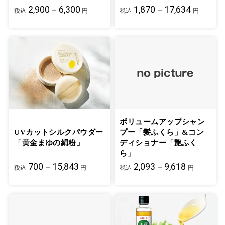
2,900－6,300
1,870－17,634
税込
円
税込
円
ボリュームアップシャン
UVカットシルクパウダー
プー「髪ふくら」&コン
「黄金まゆの絹粉」
ディショナー「艶ふく
ら」
700－15,843
2,093－9,618
税込
円
税込
円