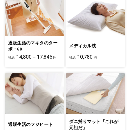
通販生活のマキタのター
メディカル枕
ボ・60
14,800－17,845
10,780
税込
円
税込
円
ダニ捕りマット「これが
通販生活のフジヒート
元祖だ」