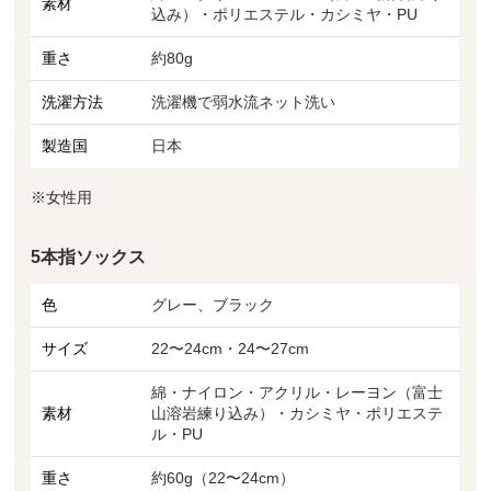
素材
込み）・ポリエステル・カシミヤ・PU
重さ
約80g
洗濯方法
洗濯機で弱水流ネット洗い
製造国
日本
※女性用
5本指ソックス
色
グレー、ブラック
サイズ
22〜24cm・24〜27cm
綿・ナイロン・アクリル・レーヨン（富士
素材
山溶岩練り込み）・カシミヤ・ポリエステ
ル・PU
重さ
約60g（22〜24cm）