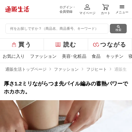
ログイン・
メニ
会員登録
メニュー
マイページ
カート
検索
グ
買う
読む
つながる
ロ
ー
お気に入り
ファッション
美容･化粧品
食品
キッチン
バ
ル
通販生活トップページ
ファッション
フジヒート
通販生活
メ
ニ
厚さ1.2ミリながらつま先パイル編みの蓄熱パワーで
ュ
ー
ホカホカ。