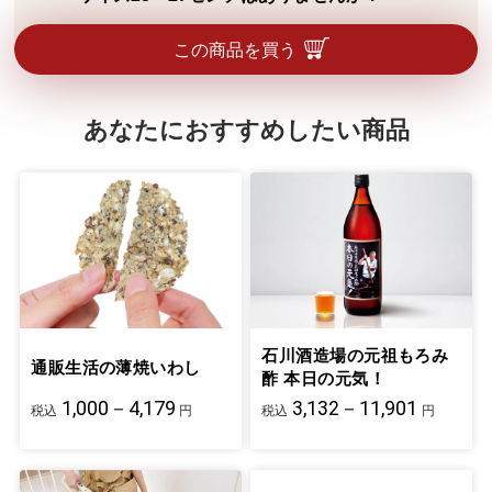
5本指構造で、足指1本ずつ生地に包まれて
をアルカリ液に溶かして、再度紡糸した天
いるため、生地の接触面積が大きく、足指
然原料由来の素材です。化繊が苦手な方で
サイズが22～24センチのみとなっていま
この商品を買う
の汗も吸ってくれるためです。
も安心してご着用いただけます。
す。誌面に女性用と書いてありますが、サ
イズが合えば男性もご着用いただけます。
あなたにおすすめしたい商品
石川酒造場の元祖もろみ
通販生活の薄焼いわし
酢 本日の元気！
1,000－4,179
3,132－11,901
税込
円
税込
円