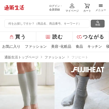
ログイン・
メニ
会員登録
メニュー
マイページ
カート
検索
グ
買う
読む
つながる
ロ
ー
お気に入り
ファッション
美容･化粧品
食品
キッチン
バ
ル
通販生活トップページ
ファッション
フジヒート
メ
ニ
ュ
ー