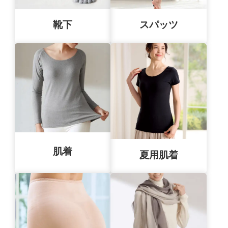
靴下
スパッツ
肌着
夏用肌着