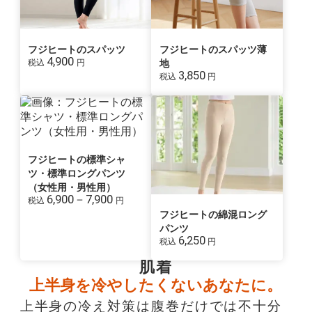
フジヒートのスパッツ
フジヒートのスパッツ薄
4,900
税込
円
地
3,850
税込
円
フジヒートの標準シャ
ツ・標準ロングパンツ
（女性用・男性用）
6,900－7,900
税込
円
フジヒートの綿混ロング
パンツ
6,250
税込
円
肌着
上半身を冷やしたくないあなたに。
上半身の冷え対策は腹巻だけでは不十分