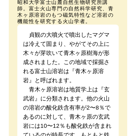
昭和大学富士山麓自然生物研究所講
師。富士火山専門の自然科学研究、青
木ヶ原溶岩のもつ磁気特性など溶岩の
機能性を研究する火山学者。
貞観の大噴火で噴出したマグマ
は冷えて固まり、やがてその上に
木々が芽吹いて青木ヶ原樹海が形
成されました。この地域で採掘さ
れる富士山溶岩は『青木ヶ原溶
岩』と呼ばれます。
青木ヶ原溶岩は地質学上は『玄
武岩』に分類されます。他の火山
の溶岩の酸化鉄含有率が2〜8％で
あるのに対して、青木ヶ原の玄武
岩には10〜12％も酸化鉄が含まれ
ているのが特長です。もともと鉄