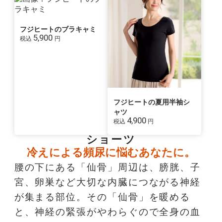
フジヒートのブラキャミ
5,900
税込
円
フジヒートの夏用半袖シ
ャツ
4,900
税込
円
ショーツ
冷えによる頻尿に悩むあなたに。
腰の下にある「仙骨」周辺は、膀胱、子
宮、卵巣など大切な内臓につながる神経
が集まる部位。その「仙骨」を暖める
と、神経の緊張がやわらぐので全身の血