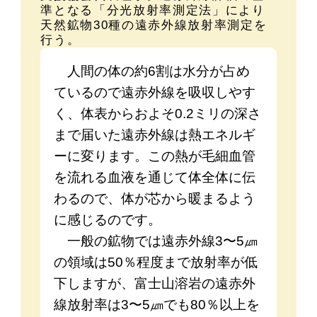
準となる「分光放射率測定法」により
天然鉱物30種の遠赤外線放射率測定を
行う。
人間の体の約6割は水分が占め
ているので遠赤外線を吸収しやす
く、体表からおよそ0.2ミリの深さ
まで届いた遠赤外線は熱エネルギ
ーに変ります。この熱が毛細血管
を流れる血液を通じて体全体に伝
わるので、体が芯から暖まるよう
に感じるのです。
一般の鉱物では遠赤外線3〜5㎛
の領域は50％程度まで放射率が低
下しますが、富士山溶岩の遠赤外
線放射率は3〜5㎛でも80％以上を