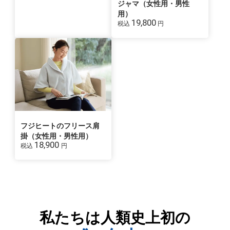
ジャマ（女性用・男性
用）
19,800
税込
円
フジヒートのフリース肩
掛（女性用・男性用）
18,900
税込
円
私たちは人類史上初の