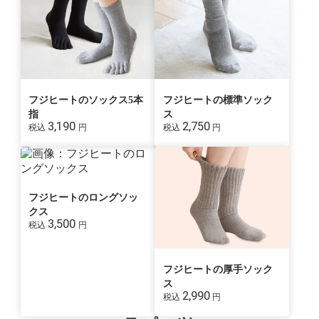
フジヒートのソックス5本
フジヒートの標準ソック
指
ス
3,190
2,750
税込
円
税込
円
フジヒートのロングソッ
クス
3,500
税込
円
フジヒートの厚手ソック
ス
2,990
税込
円