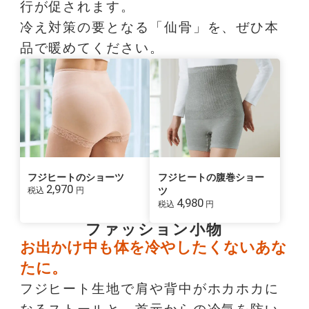
行が促されます。
冷え対策の要となる「仙骨」を、ぜひ本
品で暖めてください。
フジヒートのショーツ
フジヒートの腹巻ショー
2,970
税込
円
ツ
4,980
税込
円
ファッション小物
お出かけ中も体を冷やしたくないあな
たに。
フジヒート生地で肩や背中がホカホカに