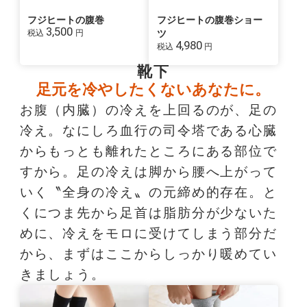
フジヒートの腹巻
フジヒートの腹巻ショー
3,500
税込
円
ツ
4,980
税込
円
靴下
足元を冷やしたくないあなたに。
お腹（内臓）の冷えを上回るのが、足の
冷え。なにしろ血行の司令塔である心臓
からもっとも離れたところにある部位で
すから。足の冷えは脚から腰へ上がって
いく〝全身の冷え〟の元締め的存在。と
くにつま先から足首は脂肪分が少ないた
めに、冷えをモロに受けてしまう部分だ
から、まずはここからしっかり暖めてい
きましょう。