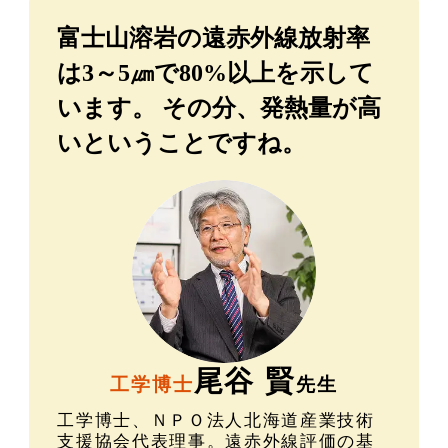
富士山溶岩の遠赤外線放射率
は3～5㎛で80%以上を示して
います。
その分、発熱量が高
いということですね。
尾谷 賢
工学博士
先生
工学博士、ＮＰＯ法人北海道産業技術
支援協会代表理事。遠赤外線評価の基