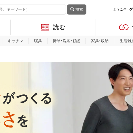
検索
ようこそ
ゲ
読む
キッチン
寝具
掃除･洗濯･裁縫
家具･収納
生活雑