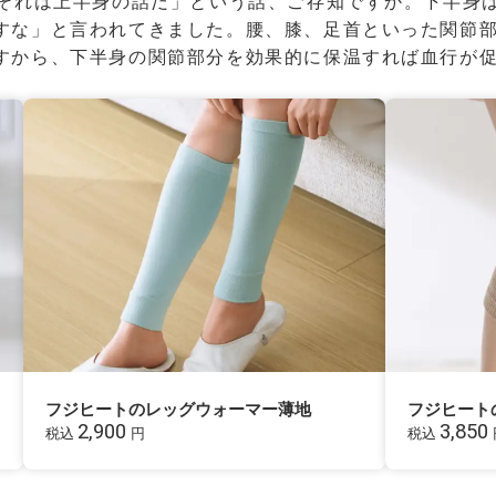
、それは上半身の話だ」という話、ご存知ですか。下半身
すな」と言われてきました。腰、膝、足首といった関節
すから、下半身の関節部分を効果的に保温すれば血行が
フジヒートのレッグウォーマー薄地
フジヒート
2,900
3,850
税込
円
税込