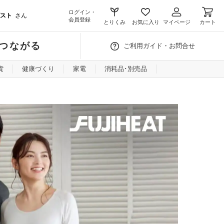
ログイン・
スト
さん
会員登録
とりくみ
お気に入り
マイページ
カート
つながる
ご利用ガイド・お問合せ
貨
健康づくり
家電
消耗品･別売品