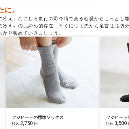
たに。
の冷え。なにしろ血行の司令塔である心臓からもっとも
の冷え〟の元締め的存在。とくにつま先から足首は脂肪
っかり暖めていきましょう。
フジヒートの標準ソックス
フジヒート
2,750
3,500
税込
円
税込