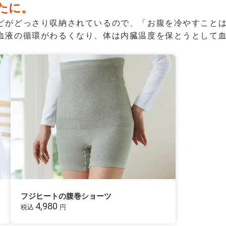
たに。
どがどっさり収納されているので、「お腹を冷やすこと
血液の循環がわるくなり、体は内臓温度を保とうとして
フジヒートの腹巻ショーツ
4,980
税込
円