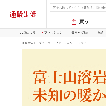
グ
買う
ロ
ー
バ
お気に入り
ファッション
美容･化粧品
食品
ル
メ
通販生活トップページ
ファッション
フジヒート
ニ
ュ
ー