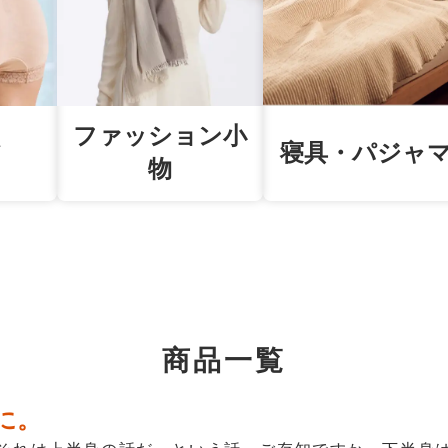
ファッション小
ツ
寝具・パジャ
物
商品一覧
に。