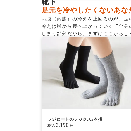
靴下
足元を冷やしたくないあな
お腹（内臓）の冷えを上回るのが、足
冷えは脚から腰へ上がっていく〝全身
しまう部分だから、まずはここからし
フジヒートのソックス5本指
3,190
税込
円