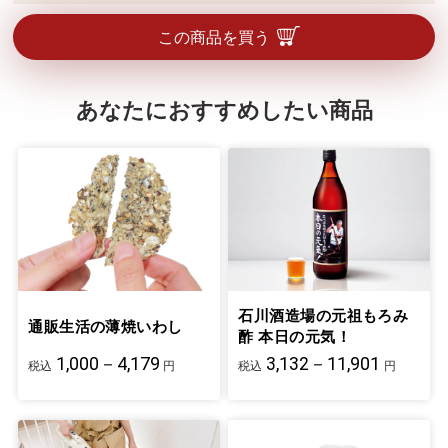
この商品を買う
あなたにおすすめしたい商品
石川酒造場の元祖もろみ
通販生活の薄焼いわし
酢 本日の元気！
1,000－4,179
3,132－11,901
税込
円
税込
円