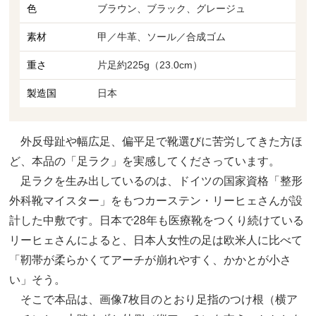
色
ブラウン、ブラック、グレージュ
素材
甲／牛革、ソール／合成ゴム
重さ
片足約225g（23.0cm）
製造国
日本
外反母趾や幅広足、偏平足で靴選びに苦労してきた方ほ
ど、本品の「足ラク」を実感してくださっています。
足ラクを生み出しているのは、ドイツの国家資格「整形
外科靴マイスター」をもつカーステン・リーヒェさんが設
計した中敷です。日本で28年も医療靴をつくり続けている
リーヒェさんによると、日本人女性の足は欧米人に比べて
「靭帯が柔らかくてアーチが崩れやすく、かかとが小さ
い」そう。
そこで本品は、画像7枚目のとおり足指のつけ根（横ア