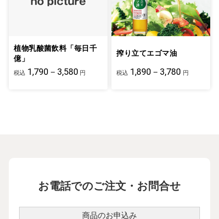
植物乳酸菌飲料「毎日千
搾り立てエゴマ油
億」
1,790－3,580
1,890－3,780
税込
円
税込
円
お電話でのご注文・お問合せ
商品のお申込み