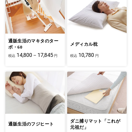
通販生活のマキタのター
メディカル枕
ボ・60
14,800－17,845
10,780
税込
円
税込
円
ダニ捕りマット「これが
通販生活のフジヒート
元祖だ」