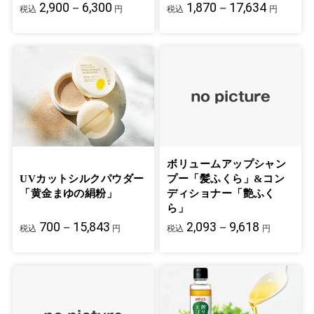
2,900－6,300
1,870－17,634
税込
円
税込
円
ボリュームアップシャン
UVカットシルクパウダー
プー「髪ふくら」&コン
「黄金まゆの絹粉」
ディショナー「艶ふく
ら」
700－15,843
2,093－9,618
税込
円
税込
円