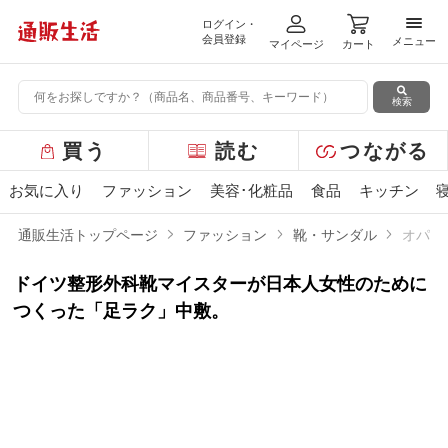
ログイン・
メニ
会員登録
メニュー
マイページ
カート
検索
グ
買う
読む
つながる
ロ
ー
お気に入り
ファッション
美容･化粧品
食品
キッチン
バ
ル
通販生活トップページ
ファッション
靴・サンダル
オパン
メ
ニ
ドイツ整形外科靴マイスターが日本人女性のために
ュ
ー
つくった「足ラク」中敷。