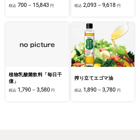
700－15,843
2,093－9,618
税込
円
税込
円
植物乳酸菌飲料「毎日千
搾り立てエゴマ油
億」
1,790－3,580
1,890－3,780
税込
円
税込
円