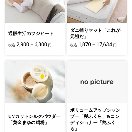
ダニ捕りマット「これが
通販生活のフジヒート
元祖だ」
2,900－6,300
1,870－17,634
税込
円
税込
円
ボリュームアップシャン
UVカットシルクパウダー
プー「髪ふくら」&コン
「黄金まゆの絹粉」
ディショナー「艶ふく
ら」