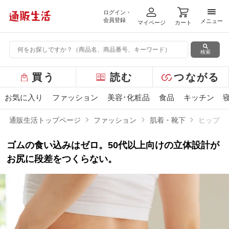
ログイン・
メニ
会員登録
メニュー
マイページ
カート
検索
グ
買う
読む
つながる
ロ
ー
お気に入り
ファッション
美容･化粧品
食品
キッチン
バ
ル
通販生活トップページ
ファッション
肌着・靴下
ヒップサ
メ
ニ
ゴムの食い込みはゼロ。50代以上向けの立体設計が
ュ
ー
お尻に段差をつくらない。