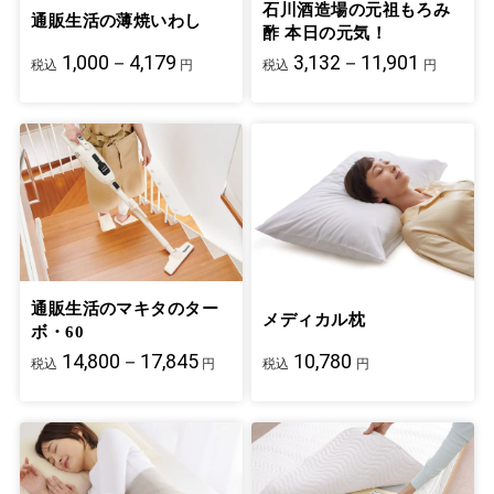
石川酒造場の元祖もろみ
通販生活の薄焼いわし
酢 本日の元気！
1,000－4,179
3,132－11,901
税込
円
税込
円
通販生活のマキタのター
メディカル枕
ボ・60
14,800－17,845
10,780
税込
円
税込
円